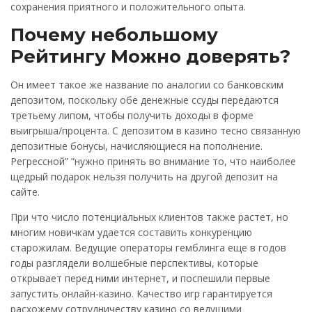
сохранения приятного и положительного опыта.
Почему небольшому
Рейтингу Можно доверять?
Он имеет такое же название по аналогии со банковским
депозитом, поскольку обе денежные ссуды передаются
третьему липом, чтобы получить доходы в форме
выигрыша/процента. С депозитом в казино тесно связанную
депозитные бонусы, начисляющиеся на пополнение.
Регрессной” “нужно принять во внимание то, что наиболее
щедрый подарок нельзя получить на другой депозит на
сайте.
При что число потенциальных клиентов также растет, но
многим новичкам удается составить конкуренцию
старожилам. Ведущие операторы гемблинга еще в годов
годы разглядели волшебные перспективы, которые
открывает перед ними интернет, и поспешили первые
запустить онлайн-казино. Качество игр гарантируется
расхожему сотрудничеству казино со ведущими