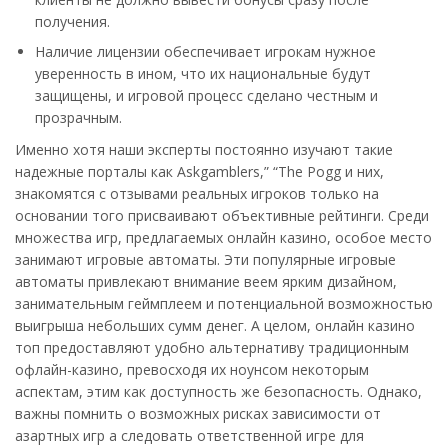
получения.
Наличие лицензии обеспечивает игрокам нужное
уверенность в ином, что их национальные будут
защищены, и игровой процесс сделано честным и
прозрачным.
Именно хотя наши эксперты постоянно изучают такие
надежные порталы как Askgamblers,” “The Pogg и них,
знакомятся с отзывами реальных игроков только на
основании того присваивают объективные рейтинги. Среди
множества игр, предлагаемых онлайн казино, особое место
занимают игровые автоматы. Эти популярные игровые
автоматы привлекают внимание веем ярким дизайном,
занимательным геймплеем и потенциальной возможностью
выигрыша небольших сумм денег. А целом, онлайн казино
топ предоставляют удобно альтернативу традиционным
офлайн-казино, превосходя их ноунсом некоторым
аспектам, этим как доступность же безопасность. Однако,
важны помнить о возможных рисках зависимости от
азартных игр а следовать ответственной игре для