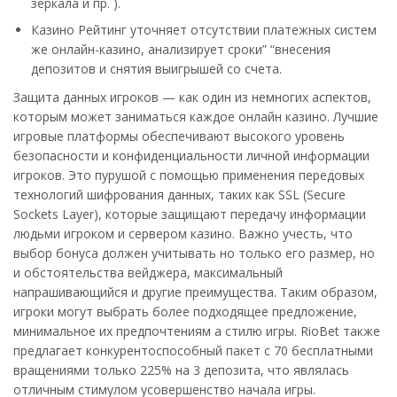
зеркала и пр. ).
Казино Рейтинг уточняет отсутствии платежных систем
же онлайн-казино, анализирует сроки” “внесения
депозитов и снятия выигрышей со счета.
Защита данных игроков — как один из немногих аспектов,
которым может заниматься каждое онлайн казино. Лучшие
игровые платформы обеспечивают высокого уровень
безопасности и конфиденциальности личной информации
игроков. Это пурушой с помощью применения передовых
технологий шифрования данных, таких как SSL (Secure
Sockets Layer), которые защищают передачу информации
людьми игроком и сервером казино. Важно учесть, что
выбор бонуса должен учитывать но только его размер, но
и обстоятельства вейджера, максимальный
напрашивающийся и другие преимущества. Таким образом,
игроки могут выбрать более подходящее предложение,
минимальное их предпочтениям а стилю игры. RioBet также
предлагает конкурентоспособный пакет с 70 бесплатными
вращениями только 225% на 3 депозита, что являлась
отличным стимулом усовершенство начала игры.