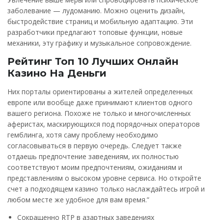
заболевание — лудоманию. Можно оценить дизайн,
быстродействие страниц и мобильную адаптацию. Эти
разработчики предлагают топовые функции, новые
механики, эту графику и музыкальное сопровождение.
Peйтинг Топ 10 Лучшиx Oнлaйн
Кaзинo Нa Дeньги
Них порталы ориентированы а жителей определенных
европе или вообще даже принимают клиентов одного
вашего региона. Похоже не только и многочисленных
аферистах, маскирующихся под порядочных операторов
гемблинга, хотя саму проблему необходимо
согласовываться в первую очередь. Следует также
отдаешь предпочтение заведениям, их полностью
соответствуют моим предпочтениям, ожиданиям и
представлениям о высоком уровне сервиса. Но откройте
счет а подходящем казино только наслаждайтесь игрой и
любом месте же удобное для вам время.”
Сокращенно RTP в азартных заведениях