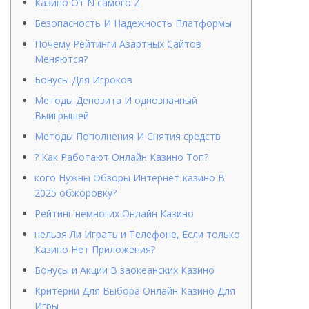
Казино От N самого Z
Безопасность И Надежность Платформы
Почему Рейтинги Азартных Сайтов
Меняются?
Бонусы Для Игроков
Методы Депозита И однозначный
Выигрышей
Методы Пополнения И Снятия средств
? Как Работают Онлайн Казино Топ?
кого Нужны Обзоры Интернет-казино В
2025 обжоровку?
Рейтинг немногих Онлайн Казино
нельзя Ли Играть и Телефоне, Если только
Казино Нет Приложения?
Бонусы и Акции В заокеанских Казино
Критерии Для Выбора Онлайн Казино Для
Игры