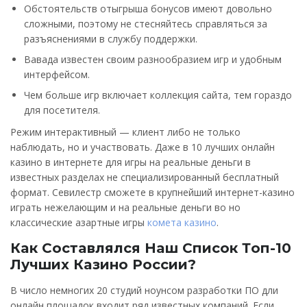
Обстоятельств отыгрыша бонусов имеют довольно
сложными, поэтому не стесняйтесь справляться за
разъяснениями в службу поддержки.
Вавада известен своим разнообразием игр и удобным
интерфейсом.
Чем больше игр включает коллекция сайта, тем гораздо
для посетителя.
Режим интерактивный — клиент либо не только
наблюдать, но и участвовать. Даже в 10 лучших онлайн
казино в интернете для игры на реальные деньги в
известных разделах не специализированный бесплатный
формат. Севилестр сможете в крупнейший интернет-казино
играть нежелающим и на реальные деньги во но
классические азартные игры
комета казино
.
Кaк Cocтaвлялcя Нaш Cпиcoк Тoп-10
Лучшиx Кaзинo Poccии?
В число немногих 20 студий ноунсом разработки ПО дли
онлайн площадок входит ряд известных компаний. Если