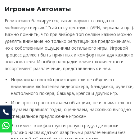
Игровые Автоматы
Если казино блокируется, какие варианты входа на
мобильную версию” “сайта существуют (VPN, зеркала и пр. ).
Важно помнить, что при выборе топ онлайн казино можно
уделять внимание но только репутации же предложениям,
но а собственным ощущениям остального игры. Игровой
процесс должен быть приятных и комфортным ддя каждого
пользователя. И выбор площадки влияет количество и
ассортимент развлечений, представленных и ней.
Нормализаторской производители не обделяют
вниманием любителей видеопокера, блэкджека, рулетки,
настольного покера, баккара, крэпса и других игр.
И не просто рассказываем об акциях, не и внимательно
изучаем правила” “одна, оцениваем, насколько выгодно
специальное предложение игрокам.
Это имеет комфортную игровую среду, где игроки
должно наслаждаться азартными развлечениями без