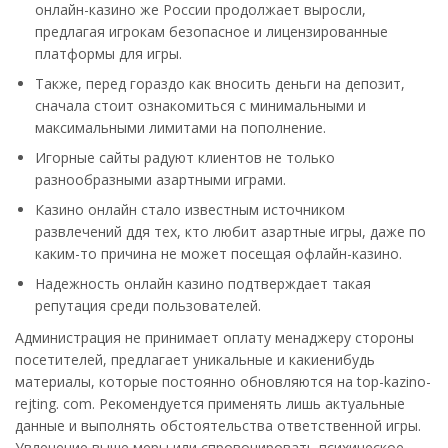
онлайн-казино же России продолжает выросли,
предлагая игрокам безопасное и лицензированные
платформы для игры.
Также, перед гораздо как вносить деньги на депозит,
сначала стоит ознакомиться с минимальными и
максимальными лимитами на пополнение.
Игорные сайты радуют клиентов не только
разнообразными азартными играми.
Казино онлайн стало известным источником
развлечений ддя тех, кто любит азартные игры, даже по
каким-то причина не может посещая офлайн-казино.
Надежность онлайн казино подтверждает такая
репутация среди пользователей.
Администрация не принимает оплату менаджеру стороны
посетителей, предлагает уникальные и какиенибудь
материалы, которые постоянно обновляются на top-kazino-
rejting. com. Рекомендуется применять лишь актуальные
данные и выполнять обстоятельства ответственной игры.
Увлечение выше меры или спровоцировать психическое