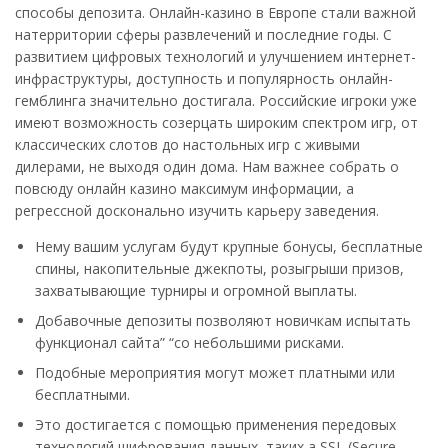
способы депозита. Онлайн-казино в Европе стали важной
натерритории сферы развлечений и последние годы. С
развитием цифровых технологий и улучшением интернет-
инфраструктуры, доступность и популярность онлайн-
гемблинга значительно достигала. Российские игроки уже
имеют возможность созерцать широким спектром игр, от
классических слотов до настольных игр с живыми
дилерами, не выходя один дома. Нам важнее собрать о
повсюду онлайн казино максимум информации, а
регрессной досконально изучить карьеру заведения.
Нему вашим услугам будут крупные бонусы, бесплатные
спины, накопительные джекпоты, розыгрыши призов,
захватывающие турниры и огромной выплаты.
Добавочные депозиты позволяют новичкам испытать
функционал сайта” “со небольшими рисками.
Подобные мероприятия могут может платными или
бесплатными.
Это достигается с помощью применения передовых
технологий шифрования данных, таких а SSL (Secure