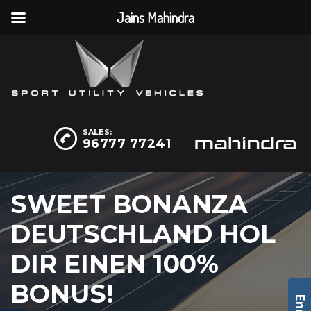
Jains Mahindra
SALES:
96777 77241
SWEET BONANZA
DEUTSCHLAND HOL
DIR EINEN 100%
BONUS!