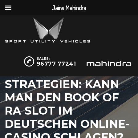
Jains Mahindra
SALES:
96777 77241
STRATEGIEN: KANN
MAN DEN BOOK OF
RA SLOT IM
DEUTSCHEN ONLINE-
CASINO SCHLAGEN?