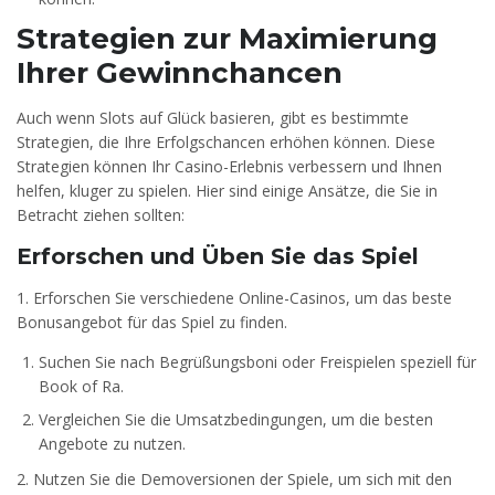
Strategien zur Maximierung
Ihrer Gewinnchancen
Auch wenn Slots auf Glück basieren, gibt es bestimmte
Strategien, die Ihre Erfolgschancen erhöhen können. Diese
Strategien können Ihr Casino-Erlebnis verbessern und Ihnen
helfen, kluger zu spielen. Hier sind einige Ansätze, die Sie in
Betracht ziehen sollten:
Erforschen und Üben Sie das Spiel
1. Erforschen Sie verschiedene Online-Casinos, um das beste
Bonusangebot für das Spiel zu finden.
Suchen Sie nach Begrüßungsboni oder Freispielen speziell für
Book of Ra.
Vergleichen Sie die Umsatzbedingungen, um die besten
Angebote zu nutzen.
2. Nutzen Sie die Demoversionen der Spiele, um sich mit den