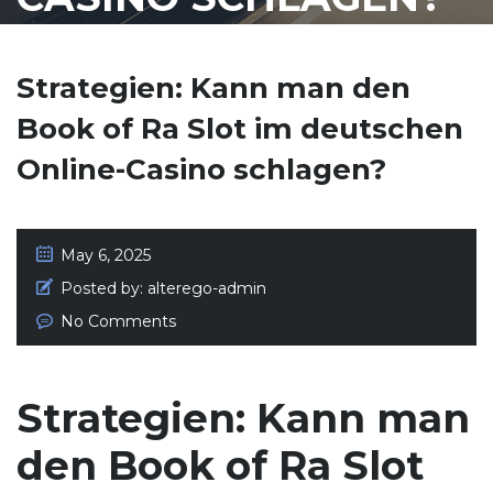
Strategien: Kann man den
Book of Ra Slot im deutschen
Online-Casino schlagen?
May 6, 2025
Posted by:
alterego-admin
No Comments
Strategien: Kann man
den Book of Ra Slot