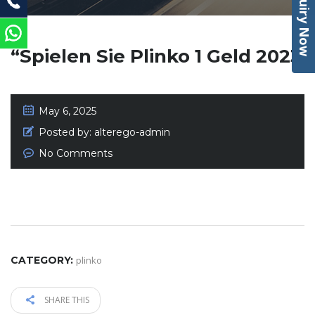
Enquiry Now
“Spielen Sie Plinko 1 Geld 2023
May 6, 2025
Posted by:
alterego-admin
No Comments
CATEGORY:
plinko
SHARE THIS