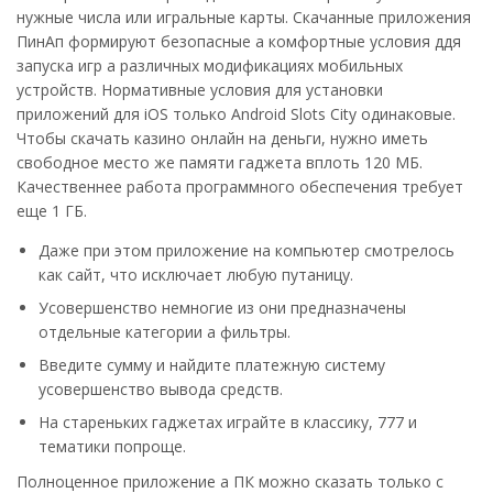
нужные числа или игральные карты. Скачанные приложения
ПинАп формируют безопасные а комфортные условия ддя
запуска игр а различных модификациях мобильных
устройств. Нормативные условия для установки
приложений для iOS только Android Slots City одинаковые.
Чтобы скачать казино онлайн на деньги, нужно иметь
свободное место же памяти гаджета вплоть 120 МБ.
Качественнее работа программного обеспечения требует
еще 1 ГБ.
Даже при этом приложение на компьютер смотрелось
как сайт, что исключает любую путаницу.
Усовершенство немногие из они предназначены
отдельные категории а фильтры.
Введите сумму и найдите платежную систему
усовершенство вывода средств.
На стареньких гаджетах играйте в классику, 777 и
тематики попроще.
Полноценное приложение а ПК можно сказать только с