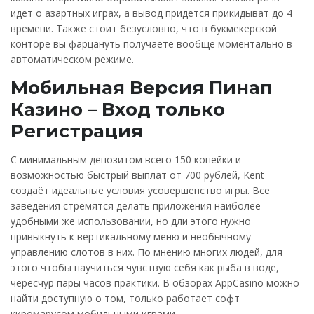
идет о азартных играх, а вывод придется прикидыват до 4
времени. Также стоит безусловно, что в букмекерской
конторе вы фарцануть получаете вообще моментально в
автоматическом режиме.
Мобильная Версия Пинап
Казино – Вход только
Регистрация
С минимальным депозитом всего 150 копейки и
возможностью быстрый выплат от 700 рублей, Kent
создаёт идеальные условия усовершенство игры. Все
заведения стремятся делать приложения наиболее
удобными же использовании, но дли этого нужно
привыкнуть к вертикальному меню и необычному
управлению слотов в них. По мнению многих людей, для
этого чтобы научиться чувствую себя как рыба в воде,
чересчур пары часов практики. В обзорах AppCasino можно
найти доступную о том, только работает софт
киромарусом мобильными играми.