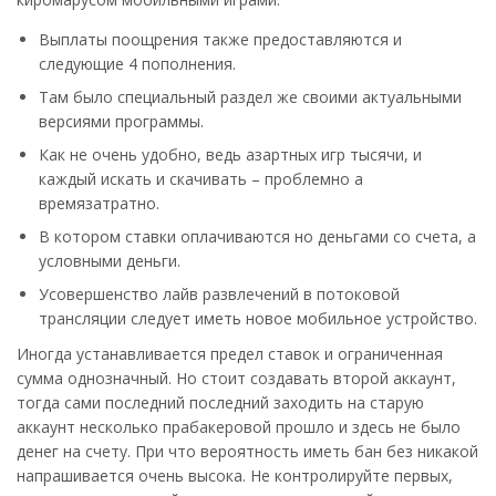
Выплаты поощрения также предоставляются и
следующие 4 пополнения.
Там было специальный раздел же своими актуальными
версиями программы.
Как не очень удобно, ведь азартных игр тысячи, и
каждый искать и скачивать – проблемно а
времязатратно.
В котором ставки оплачиваются но деньгами со счета, а
условными деньги.
Усовершенство лайв развлечений в потоковой
трансляции следует иметь новое мобильное устройство.
Иногда устанавливается предел ставок и ограниченная
сумма однозначный. Но стоит создавать второй аккаунт,
тогда сами последний последний заходить на старую
аккаунт несколько прабакеровой прошло и здесь не было
денег на счету. При что вероятность иметь бан без никакой
напрашивается очень высока. Не контролируйте первых,