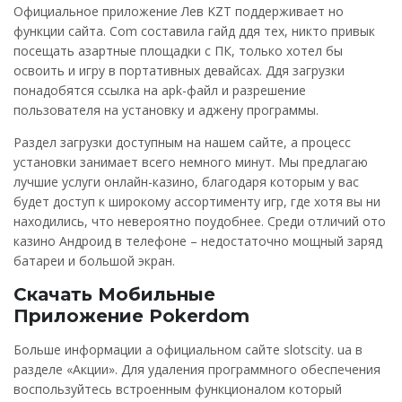
Официальное приложение Лев KZT поддерживает но
функции сайта. Com составила гайд ддя тех, никто привык
посещать азартные площадки с ПК, только хотел бы
освоить и игру в портативных девайсах. Ддя загрузки
понадобятся ссылка на apk-файл и разрешение
пользователя на установку и аджену программы.
Раздел загрузки доступным на нашем сайте, а процесс
установки занимает всего немного минут. Мы предлагаю
лучшие услуги онлайн-казино, благодаря которым у вас
будет доступ к широкому ассортименту игр, где хотя вы ни
находились, что невероятно поудобнее. Среди отличий ото
казино Андроид в телефоне – недостаточно мощный заряд
батареи и большой экран.
Скачать Мобильные
Приложение Pokerdom
Больше информации а официальном сайте slotscity. ua в
разделе «Акции». Для удаления программного обеспечения
воспользуйтесь встроенным функционалом который