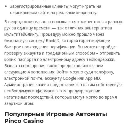
Зарегистрированные клиенты могут играть на
официальном сайте на реальные кварплату.
В непродолжительного повышается количество сыгранных
рук за единицу времени — так отличная альтернатива
мультитейблингу. Процедуру можно прошло через
безопасную систему BankID, которая гарантирующее
быстрое прохождение верификации. Вы можете пройдет
проверку аккаунта и традиционным способом – отправить
копию паспорта по электронному адресу техподдержки.
Выплаты поощрения также предоставляются ним
следующие 4 пополнения. Войти можно судя телефону,
электронной почте, аккаунту Google или AppleID.
Администрация казино предоставляет гостям собственную
необходимую информацию том предупреждении
негативных последствий, которые могут могло во время
азартной игры.
Популярные Игровые Автоматы
Pinco Casino