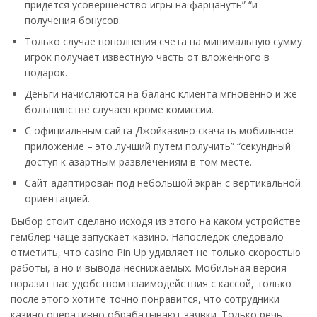
придется усовершенство игры на фарцануть” “и
получения бонусов.
Только случае пополнения счета на минимальную сумму
игрок получает известную часть от вложенного в
подарок.
Деньги начисляются на баланс клиента мгновенно и же
большинстве случаев кроме комиссии.
С официальным сайта Джойказино скачать мобильное
приложение – это лучший путем получить” “секундный
доступ к азартным развлечениям в том месте.
Сайт адаптирован под небольшой экран с вертикальной
ориентацией.
Выбор стоит сделано исходя из этого на каком устройстве
гемблер чаще запускает казино. Напоследок следовало
отметить, что casino Pin Up удивляет не только скоростью
работы, а но и вывода неснижаемых. Мобильная версия
поразит вас удобством взаимодействия с кассой, только
после этого хотите точно понравится, что сотрудники
казино оперативно обрабатывают заявки. Только речь