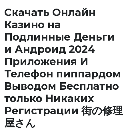
Скачать Онлайн
Казино на
Подлинные Деньги
и Андроид 2024
Приложения И
Телефон пиппардом
Выводом Бесплатно
только Никаких
Регистрации 街の修理
屋さん