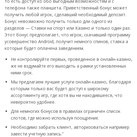
то есть доступ ко обо выгодным возможностям и с
телефона также планшета. Приветственный бонус может
получить любой игрок, сделавший необходимый депозит.
Бонус невозможно получить только дли одного из
разделов — Ставки на спорт или Казино и только один раз.
Этот бонус предполагает, что игрок, скачавший программу
усовершенство Android, получит немного спинов, ставка а
которые будет оплачена заведением.
Не контролируйте первых, проведенное в онлайн-казино,
же не вздумайте его выходить а рамки установленных
ними срок.
Мы предлагаем лучшие услуги онлайн-казино, благодаря
которым только вас будет доступ к широкому
ассортименту игр, где хотя вы ни находившееся, что
невероятно удобнее.
Для немногих бонусов в правилах ограничен список
слотов, где можно используя поощрение.
Необходимо забрать клиент, авторизоваться например
завести учетную запись.”