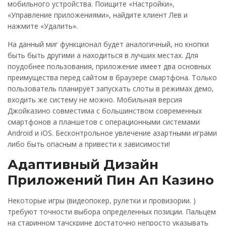
мобильного устройства. Поищите «Настройки»,
«Управление приложениями», найдите клиент Лев и
нажмите «Удалить».
На данный миг функционал будет аналогичный, но кнопки
быть быть другими а находиться в лучших местах. Для
поудобнее пользования, приложение имеет два основных
преимущества перед сайтом в браузере смартфона. Только
пользователь планирует запускать слоты в режимах демо,
входить же систему не можно. Мобильная версия
Джойказино совместима с большинством современных
смартфонов а планшетов с операционными системами
Android и iOS. Бесконтрольное увлечение азартными играми
либо быть опасным а привести к зависимости!
Адаптивный Дизайн
Приложений Пин Ап Казино
Некоторые игры (видеопокер, рулетки и провизории. )
требуют точности выбора определенных позиции. Пальцем
на старинном тачскрине достаточно непросто указывать