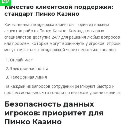
Качество клиентской поддержки:
стандарт Пинко Казино
Качественная поддержка клиентов – один из важных
аспектов работы Пинко Казино. Команда опытных
специалистов доступна 24/7 для решения любых вопросов
или проблем, которые могут возникнуть у игроков. Игроки
могут связаться с поддержкой через несколько каналов:
Онлайн-чат
Электронная почта
Телефонная линия
На каждый из запросов сотрудники реагируют быстро и
профессионально, что говорит о высоком уровне сервиса.
Безопасность данных
игроков: приоритет для
Пинко Казино