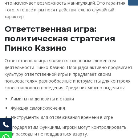
что исключает возможность манипуляций. Это гарантия
того, что все игры носят действительно случайный
характер.
Ответственная игра:
политическая стратегия
Пинко Казино
Ответственная игра является ключевым элементом
деятельности Пинко Казино. Площадка активно продвигает
культуру ответственной игры и предлагает своим
пользователям разнообразные инструменты для контроля
своего игрового поведения. Среди них можно выделить:
Лимиты на депозиты и ставки
Функция самоисключения
Инструменты для отслеживания времени в игре
Благодаря этим функциям, игроки могут контролировать
свои расходы и не поддаваться азарту.