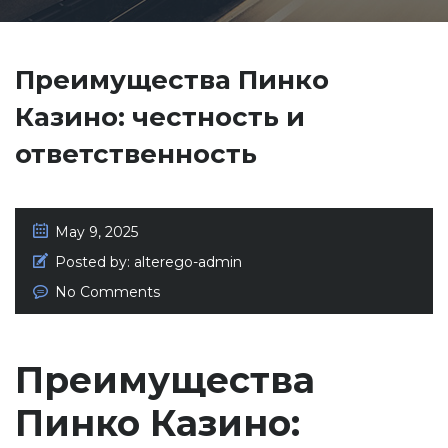
Преимущества Пинко
Казино: честность и
ответственность
May 9, 2025
Posted by:
alterego-admin
No Comments
Преимущества
Пинко Казино: