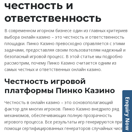
честность и
ответственность
В современном игорном бизнесе один из главных критериев
выбора онлайн казино – это честность и ответственность
площадки. Пинко Казино превосходно справляется с этими
задачами, предоставляя своим пользователям надежный и
безопасный игровой процесс. В этой статье мы подробно
рассмотрим, почему Пинко Казино считается одним из
самых честных и ответственных онлайн казино.
Честность игровой
платформы Пинко Казино
Enquiry Now
Честность в онлайн казино – это основополагающий
фактор для многих игроков. Пинко Казино внедрило ряд
механизмов, обеспечивающих полную прозрачность
игрового процесса. Все результаты игр генерируются при
помощи сертифицированных генераторов случайных чисел,