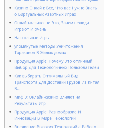
Казино Онлайн: Все, Что вас Нужно Знать
о Виртуальных Азартных Играх
Онлайн-казино: не Это, Зачем нелюди
Играют И очень
Настольные Игры
упомянутые Методы Уничтожения
Тараканов В Жилых домах
Продукция Apple: Почему Это отличный
Выбор Для Технологичных Пользователей
Как выбирать Оптимальный Вид
Транспорта Для Доставки Грузов Из Китая
В…
Миф 3: Онлайн-казино Влияют на
Результаты Игр
Продукция Apple: Разнообразие И
Инновации В Мире Технологий
Внедрение Высоких Технологий а Работу