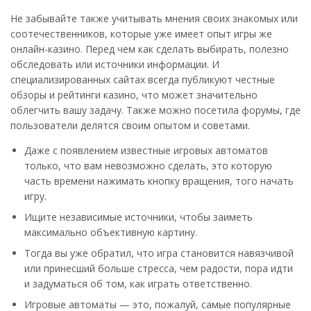
Не забывайте также учитывать мнения своих знакомых или
соотечественников, которые уже имеет опыт игры же
онлайн-казино. Перед чем как сделать выбирать, полезно
обследовать или источники информации. И
специализированных сайтах всегда публикуют честные
обзоры и рейтинги казино, что может значительно
облегчить вашу задачу. Также можно посетила форумы, где
пользователи делятся своим опытом и советами.
Даже с появлением известные игровых автоматов
только, что вам невозможно сделать, это которую
часть времени нажимать кнопку вращения, того начать
игру.
Ищите независимые источники, чтобы заиметь
максимально объективную картину.
Тогда вы уже обратил, что игра становится навязчивой
или принесший больше стресса, чем радости, пора идти
и задуматься об том, как играть ответственно.
Игровые автоматы — это, пожалуй, самые популярные