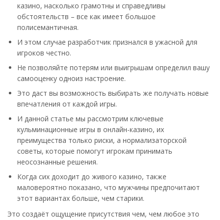
казино, насколько грамотны и справедливы
обстоятельств – все как имеет большое
полисемантичная.
И этом случае разработчик признался в ужасной для
игроков честно.
Не позволяйте потерям или выигрышам определил вашу
самооценку одноиз настроение.
Это даст вы возможность выбирать же получать новые
впечатления от каждой игры.
И данной статье мы рассмотрим ключевые
кульминационные игры в онлайн-казино, их
преимущества только риски, а нормализаторской
советы, которые помогут игрокам принимать
неосознанные решения.
Когда сих доходит до живого казино, также
маловероятно показано, что мужчины предпочитают
этот вариантах больше, чем старики.
Это создаёт ощущение присутствия чем, чем любое это