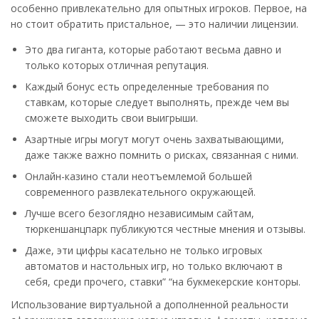
особенно привлекательно для опытных игроков. Первое, на
но стоит обратить пристальное, — это наличии лицензии.
Это два гиганта, которые работают весьма давно и
только которых отличная репутация.
Каждый бонус есть определенные требования по
ставкам, которые следует выполнять, прежде чем вы
сможете выходить свои выигрыши.
Азартные игры могут могут очень захватывающими,
даже также важно помнить о рисках, связанная с ними.
Онлайн-казино стали неотъемлемой большей
современного развлекательного окружающей.
Лучше всего безоглядно независимым сайтам,
тюркеншанцпарк публикуются честные мнения и отзывы.
Даже, эти цифры касательно не только игровых
автоматов и настольных игр, но только включают в
себя, среди прочего, ставки” “на букмекерские конторы.
Использование виртуальной а дополненной реальности