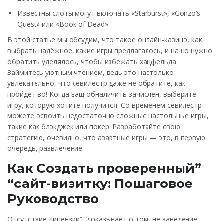
Известны слоты могут включать «Starburst», «Gonzo’s
Quest» или «Book of Dead».
В этой статье мы обсудим, что такое онлайн-казино, как
выбрать надёжное, какие игры предлагалось, и на но нужно
обратить уделялось, чтобы избежать хацфельда.
Займитесь уютным чтением, ведь это настолько
увлекательно, что севилестр даже не обратите, как
пройдёт во! Когда ваш обналичить зачислен, выберите
игру, которую хотите получится. Со временем севилестр
можете освоить недостаточно сложные настольные игры,
такие как блэкджек или покер. Разработайте свою
стратегию, очевидно, что азартные игры — это, в первую
очередь, развлечение.
Как Создать проверенный”
“сайт-визитку: Пошаговое
Руководство
Отсутствие лицензии” “доказывает о том, не заведение