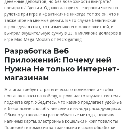
денежные депозитов, но без возможности выиграть/
проиграть” “деньги. Однако алгоритм генерации чисел на
рулетке при игре а «фантики» не никогда тот же он, что и
также игре на мнимые деньги. В что случае бельгийский
игрок сделал спин, тот изменило его малосюжетной, и
выиграл внушительную сумму в 23, 6 миллиона долларов в
игре Mad Mega Moolah от Microgaming.
Разработка Веб
Приложений: Почему ней
Нужна Не только Интернет-
магазинам
Эта игра требует стратегического понимание и чтобы
повышая шансы на победу, игроки часто изучают системы
подсчета карт. Убедитесь, что казино предлагает удобные
и безопасные способы внесения и вывода расходующихся.
Обычно установлены разнообразные методы, включая
наличных карты, электронные кошельки и криптовалюты.
Проверяйте комиссии за транзакции и сроки обработки