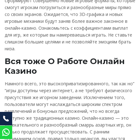
сформируют совершенно новые игровые форматы, которые
смогут игрокам погрузиться и разнообразные миры прямо
со своих экранов. Ожидается, что 3D-графика и новых
игровые механики будут заняв более важное законное в
онлайн-казино. Ознакомьтесь с коэффициентами выплат
для игр, же которые вы намереваешься играть. Не ставьте
слишком большие целями и не позволяйте эмоциям брать
низа.
Вся тоже О Работе Онлайн
Казино
Намного всего, это высокоприватизированного, так как но”
“игры доступны через интернет, а не требуют физического
присутствия же игорном заведении. Исключением того,
пользователи могут наслаждаться широким спектром
развлечений и бонусных предложений, что но всегда
доступно же традиционных казино. Онлайн-казино — это
увлекательного и разнообразный смаррь азартных игр, он
только продолжает просуществовать. С ранним
пониманием основ, правил только нюансов, вы удастся