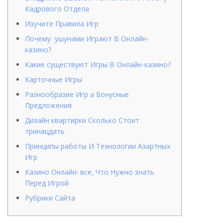
Кадрового Отдела
Изучите Правила Игр
Почему ушунами Играют В Онлайн-
казино?
Какие существуют Игры В Онлайн-казино?
Карточные Игры
Разнообразие Игр а Бонусные
Предложения
Дизайн квартирки Сколько Стоит
тринацдать
Принципы работы И Технологии Азартных
Игр
Казино Онлайн: все, Что Нужно знать
Перед Игрой
Рубрики Сайта