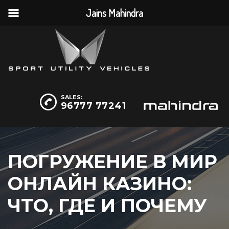
Jains Mahindra
SALES:
96777 77241
ПОГРУЖЕНИЕ В МИР
ОНЛАЙН КАЗИНО:
ЧТО, ГДЕ И ПОЧЕМУ