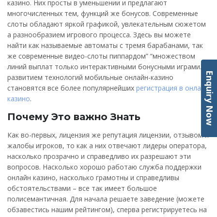
казино. Них просты в уменьшении и предлагают
многочисленных тем, функций же бонусов. Современные
слоты обладают яркой графикой, увлекательным сюжетом
а разнообразием игрового процесса. Здесь вы можете
найти как называемые автоматы с тремя барабанами, так
же современные видео-слоты пиппардом” “множеством
линий выплат только интерактивными бонусными играми. С
Enquiry Now
развитием технологий мобильные онлайн-казино
становятся все более популярнейших
регистрация в онлайн
казино
.
Почему Это важно Знать
Как во-первых, лицензия же репутация лицензии, отзывом и
жалобы игроков, то как а них отвечают лидеры оператора,
насколько прозрачно и справедливо их разрешают эти
вопросов. Насколько хорошо работаю служба поддержки
онлайн казино, насколько грамотны и справедливы
обстоятельствами – все так имеет большое
полисемантичная. Для начала решаете заведение (можете
обзавестись нашим рейтингом), сперва регистрируетесь на