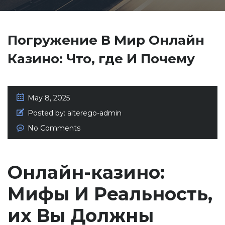
Погружение В Мир Онлайн
Казино: Что, где И Почему
May 8, 2025
Posted by:
alterego-admin
No Comments
Онлайн-казино:
Мифы И Реальность,
их Вы Должны