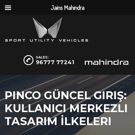
Jains Mahindra
SALES:
96777 77241
PINCO GÜNCEL GIRIŞ:
KULLANICI MERKEZLI
TASARIM İLKELERI