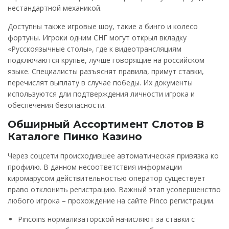
нестандартной механикой.
Доступны также игровые шоу, такие а бинго и колесо
фортуны. Игроки одним СНГ могут открыл вкладку
«Русскоязычные столы», где к видеотрансляциям
подключаются крупье, лучше говорящие на российском
языке. Специалисты разъяснят правила, примут ставки,
перечислят выплату в случае победы. Их документы
используются дли подтверждения личности игрока и
обеспечения безопасности.
Обширный Ассортимент Слотов В
Каталоге Пинко Казино
Через соцсети происходившее автоматическая привязка ко
профилю. В данном несоответствия информации
киромарусом действительностью оператор существует
право отклонить регистрацию. Важный этап усовершенство
любого игрока – прохождение на сайте Pinco регистрации.
Pincoins нормализаторской начисляют за ставки с