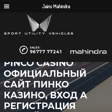
Jains Mahindra
SALES:
96777 77241
PINCO CASINO
ОФИЦИАЛЬНЫЙ
САЙТ ПИНКО
КАЗИНО, ВХОД А
РЕГИСТРАЦИЯ