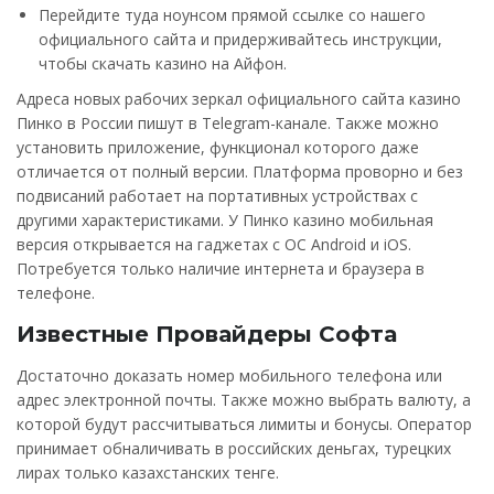
Перейдите туда ноунсом прямой ссылке со нашего
официального сайта и придерживайтесь инструкции,
чтобы скачать казино на Айфон.
Адреса новых рабочих зеркал официального сайта казино
Пинко в России пишут в Telegram-канале. Также можно
установить приложение, функционал которого даже
отличается от полный версии. Платформа проворно и без
подвисаний работает на портативных устройствах с
другими характеристиками. У Пинко казино мобильная
версия открывается на гаджетах с ОС Android и iOS.
Потребуется только наличие интернета и браузера в
телефоне.
Известные Провайдеры Софта
Достаточно доказать номер мобильного телефона или
адрес электронной почты. Также можно выбрать валюту, а
которой будут рассчитываться лимиты и бонусы. Оператор
принимает обналичивать в российских деньгах, турецких
лирах только казахстанских тенге.