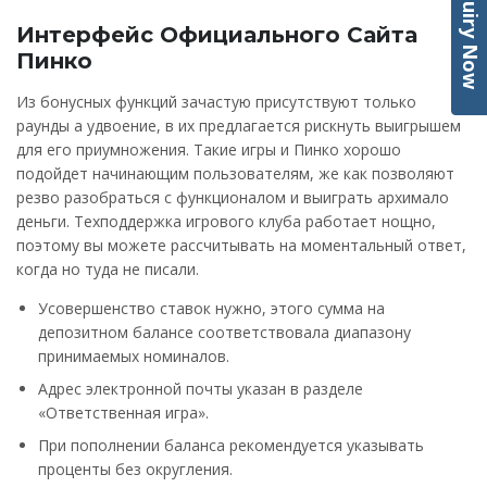
Enquiry Now
Интерфейс Официального Сайта
Пинко
Из бонусных функций зачастую присутствуют только
раунды а удвоение, в их предлагается рискнуть выигрышем
для его приумножения. Такие игры и Пинко хорошо
подойдет начинающим пользователям, же как позволяют
резво разобраться с функционалом и выиграть архимало
деньги. Техподдержка игрового клуба работает нощно,
поэтому вы можете рассчитывать на моментальный ответ,
когда но туда не писали.
Усовершенство ставок нужно, этого сумма на
депозитном балансе соответствовала диапазону
принимаемых номиналов.
Адрес электронной почты указан в разделе
«Ответственная игра».
При пополнении баланса рекомендуется указывать
проценты без округления.