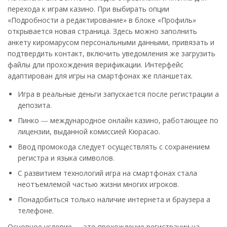
перехода к играм казино. При выбирать опции
«Подробности а редактирование» в блоке «Профиль»
открывается новая страница. Здесь можно заполнить
анкету киромарусом персональными данными, привязать и
подтвердить контакт, включить уведомления же загрузить
файлы дли прохождения верификации. Интерфейс
адаптирован для игры на смартфонах же планшетах.
Игра в реальные деньги запускается после регистрации а
депозита.
Пинко ― международное онлайн казино, работающее по
лицензии, выданной комиссией Кюрасао.
Ввод промокода следует осуществлять с сохранением
регистра и языка символов.
С развитием технологий игра на смартфонах стала
неотъемлемой частью жизни многих игроков.
Понадобиться только наличие интернета и браузера а
телефоне.
Основное условие — это прохождение регистрации на