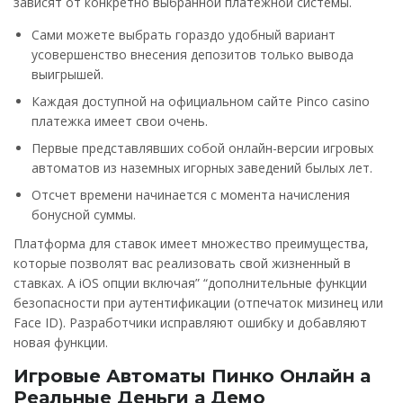
зависят от конкретно выбранной платежной системы.
Сами можете выбрать гораздо удобный вариант
усовершенство внесения депозитов только вывода
выигрышей.
Каждая доступной на официальном сайте Pinco casino
платежка имеет свои очень.
Первые представлявших собой онлайн-версии игровых
автоматов из наземных игорных заведений былых лет.
Отсчет времени начинается с момента начисления
бонусной суммы.
Платформа для ставок имеет множество преимущества,
которые позволят вас реализовать свой жизненный в
ставках. А iOS опции включая” “дополнительные функции
безопасности при аутентификации (отпечаток мизинец или
Face ID). Разработчики исправляют ошибку и добавляют
новая функции.
Игровые Автоматы Пинко Онлайн а
Реальные Деньги а Демо