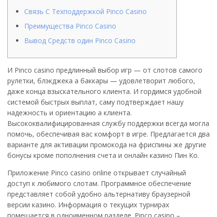
Связь С Техподдержкой Pinco Casino
Преимущества Pinco Casino
Вывод Средств один Pinco Casino
И Pinco casino предлинный выбор игр — от слотов самого
рулетки, блэкджека а баккары — удовлетворит любого,
даже конца взыскательного клиента. И гордимся удобной
системой быстрых выплат, саму подтверждает нашу
надежность и ориентацию а клиента.
Высококвалифицированная службу поддержки всегда могла
помочь, обеспечивая вас комфорт в игре. Предлагается два
варианте для активации промокода на фриспины же другие
бонусы кроме пополнения счета и онлайн казино Пин Ко.
Приложение Pinco casino online открывает случайный
доступ к любимого слотам. Программное обеспечение
представляет собой удобно альтернативу браузерной
версии казино. Информация о текущих турнирах
помещается в одноименном разделе. Pinco casino –