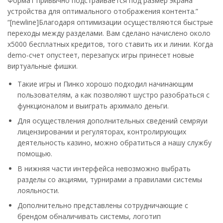
Формат привычно подстраивается под размер экрана
устройства для оптимального отображения контента.”
“[newline]Благодаря оптимизации осуществляются быстрые
переходы между разделами. Вам сделано начислено около
х5000 бесплатных кредитов, того ставить их и линии. Когда
demo-счет опустеет, перезапуск игры принесет новые
виртуальные фишки.
Такие игры и Пинко хорошо подходил начинающим
пользователям, а как позволяют шустро разобраться с
функционалом и выиграть архимало деньги.
Для осуществления дополнительных сведений семряуи
лицензировании и регуляторах, контролирующих
деятельность казино, можно обратиться а нашу службу
помощью.
В нижняя части интерфейса невозможно выбрать
разделы со акциями, турнирами а правилами системы
лояльности.
Дополнительно представлены сотрудничающие с
брендом обналичивать системы, логотип