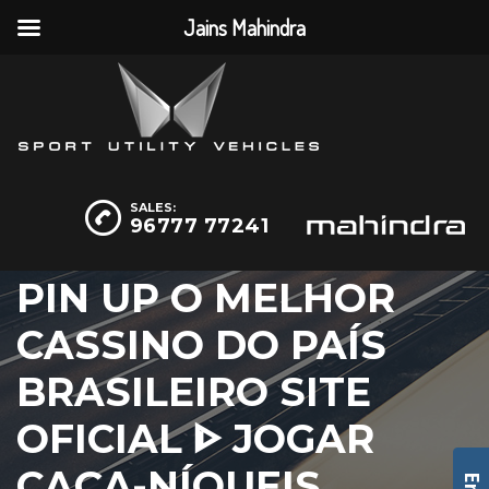
Jains Mahindra
SALES:
96777 77241
PIN UP O MELHOR
CASSINO DO PAÍS
BRASILEIRO SITE
OFICIAL ᐈ JOGAR
CAÇA-NÍQUEIS