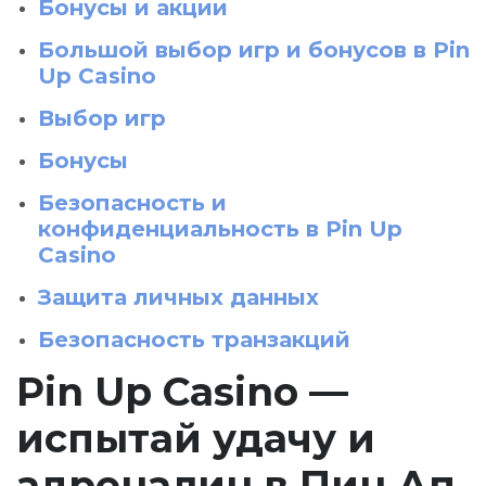
Бонусы и акции
Большой выбор игр и бонусов в Pin
Up Casino
Выбор игр
Бонусы
Безопасность и
конфиденциальность в Pin Up
Casino
Защита личных данных
Безопасность транзакций
Pin Up Casino —
испытай удачу и
адреналин в Пин Ап