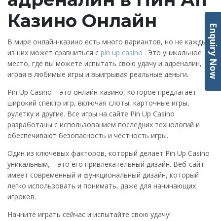
Казино Онлайн
Enquiry Now
В мире онлайн-казино есть много вариантов, но не каждый
из них может сравниться с
pin up casino
. Это уникальное
место, где вы можете испытать свою удачу и адреналин,
играя в любимые игры и выигрывая реальные деньги.
Pin Up Casino – это онлайн-казино, которое предлагает
широкий спектр игр, включая слоты, карточные игры,
рулетку и другие. Все игры на сайте Pin Up Casino
разработаны с использованием последних технологий и
обеспечивают безопасность и честность игры.
Один из ключевых факторов, который делает Pin Up Casino
уникальным, – это его привлекательный дизайн. Веб-сайт
имеет современный и функциональный дизайн, который
легко использовать и понимать, даже для начинающих
игроков.
Начните играть сейчас и испытайте свою удачу!