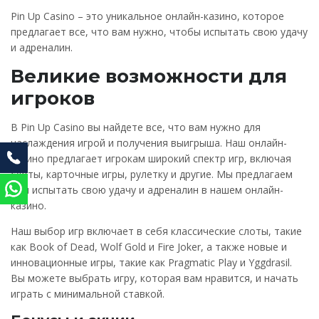
Pin Up Casino – это уникальное онлайн-казино, которое
предлагает все, что вам нужно, чтобы испытать свою удачу
и адреналин.
Великие возможности для
игроков
В Pin Up Casino вы найдете все, что вам нужно для
наслаждения игрой и получения выигрыша. Наш онлайн-
казино предлагает игрокам широкий спектр игр, включая
слоты, карточные игры, рулетку и другие. Мы предлагаем
вам испытать свою удачу и адреналин в нашем онлайн-
казино.
Наш выбор игр включает в себя классические слоты, такие
как Book of Dead, Wolf Gold и Fire Joker, а также новые и
инновационные игры, такие как Pragmatic Play и Yggdrasil.
Вы можете выбрать игру, которая вам нравится, и начать
играть с минимальной ставкой.