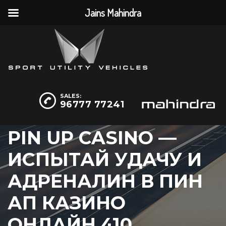
Jains Mahindra
SALES:
96777 77241
PIN UP CASINO —
ИСПЫТАЙ УДАЧУ И
АДРЕНАЛИН В ПИН
АП КАЗИНО
ОНЛАЙН.410