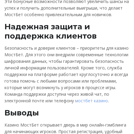
Эти бонусные возможности позволяют увеличить шансы на
успех и получить дополнительные выигрыши, что делает
МостБет особенно привлекательным для новичков.
Надежная защита и
поддержка клиентов
Безопасность и доверие клиентов – приоритеты для казино
МостБет. Для этого они внедрили современные технологии
шифрования данных, чтобы гарантировать безопасность
личной информации пользователей. Кроме того, служба
поддержки на платформе работает круглосуточно и всегда
готова помочь с любыми вопросами или проблемами,
которые могут возникнуть у игроков в процессе игры.
Команда поддержки доступна через живой чат, по
электронной почте или телефону
мостбет казино
.
Выводы
Казино МостБет открывает дверь в мир онлайн-гэмблинга
для начинающих игроков. Простая регистрация, удобный