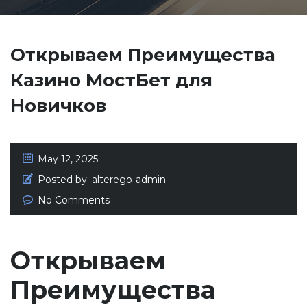
Открываем Преимущества
Казино МостБет для
Новичков
May 12, 2025
Posted by:
alterego-admin
No Comments
Открываем
Преимущества