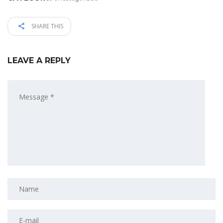
SHARE THIS
LEAVE A REPLY