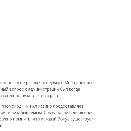
к попросту не регался же других. Мне нравишься
нный вопрос к администрации был когда
язательно нужно его сыграть.
 промокод. Пин Ап казино предоставляет
 сайте незабываемым. Сразу после совершения
 Важно помнить, что каждый бонус существует
и.