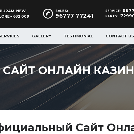
9677
SERVICE:
APURAM, NEW
SALES:
96777 77241
7299
PARTS:
ORE – 632 009
SERVICES
GALLERY
TESTIMONIAL
CONTACT US
САЙТ ОНЛАЙН КАЗИН
фициальный Сайт Онла