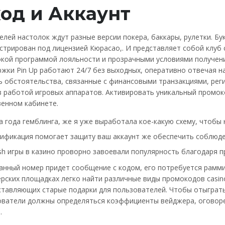
од и Аккаунт
лей настолок ждут разные версии покера, баккары, рулетки. Бу
стрирован под лицензией Кюрасао,. И представляет собой клуб
окой программой лояльности и прозрачными условиями получен
жки Pin Up работают 24/7 без выходных, оперативно отвечая н
 обстоятельства, связанные с финансовыми транзакциями, рег
 работой игровых аппаратов. Активировать уникальный промок
венном кабинете.
а года гемблинга, же я уже выработала кое-какую схему, чтобы 
ификация помогает защиту ваш аккаунт же обеспечить соблюде
sh игры в казино проворно завоевали популярность благодаря п
анный номер придет сообщение с кодом, его потребуется рамми
рских площадках легко найти различные виды промокодов casino
ставляющих старые подарки для пользователей. Чтобы отыграть
ователи должны определяться коэффициенты вейджера, оговоре
о
.