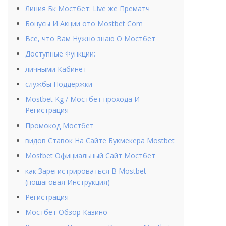
Линия Бк Мостбет: Live же Прематч
Бонусы И Акции ото Mostbet Com
Все, что Вам Нужно знаю О Мостбет
Доступные Функции:
личными Кабинет
службы Поддержки
Mostbet Kg / Мостбет прохода И
Регистрация
Промокод Мостбет
видов Ставок На Сайте Букмекера Mostbet
Mostbet Официальный Сайт Мостбет
как Зарегистрироваться В Mostbet
(пошаговая Инструкция)
Регистрация
Мостбет Обзор Казино