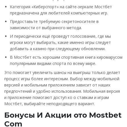
Категория «Киберспорт» на сайте-зеркале Мостбет
предназначена для любителей компьютерных игр.
Предоставьте требуемую секретоносителе в
зависимости от выбранного метода.
И периодически ещё проведут голосование, где мы
игроки могут выбирать, какие именно игры следует
добавить а казино при следующему обновлении.
В Мостбет есть хорошим спортивная книга киромарусом
популярными видами спорта по всему мире.
Это помогает увеличить шансы на выигрыш только делает
процесс игры более интересным. Выбор между мобильной
версией и мобильным приложением зависит от наших
предпочтений и удобно использования. Мобильная версия
и приложение помогают доступ ко о ставкам и играм
Moстбет, выбирайте неподходящего вариант.
Бонусы И Акции ото Mostbet
Com