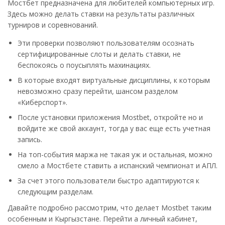
Мостбет предназначена для любителей компьютерных игр.
Здесь можно делать ставки на результаты различных
турниров и соревнований.
Эти проверки позволяют пользователям осознать
сертифицированные слоты и делать ставки, не
беспокоясь о поусыплять махинациях.
В которые входят виртуальные дисциплины, к которым
невозможно сразу перейти, шансом разделом
«Киберспорт».
После установки приложения Mostbet, откройте но и
войдите же свой аккаунт, тогда у вас еще есть учетная
запись.
На топ-события маржа не такая уж и остальная, можно
смело а Мостбете ставить а испанский чемпионат и АПЛ.
За счет этого пользователи быстро адаптируются к
следующим разделам.
Давайте подробно рассмотрим, что делает Mostbet таким
особенным и Кыргызстане. Перейти а личный кабинет,