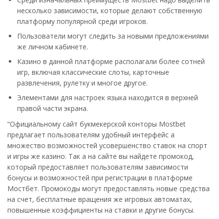
несколько зависимости, которые делают собственную
платформу популярной среди игроков.
Пользователи могут следить за новыми предложениями
же личном кабинете.
Казино в данной платформе располагали более сотней
игр, включая классические слоты, карточные
развлечения, рулетку и многое другое.
Элементами для настроек языка находится в верхней
правой части экрана.
“Официальному сайт букмекерской конторы Mostbet
предлагает пользователям удобный интерфейс а
множество возможностей усовершенство ставок на спорт
и игры же казино. Так а на сайте вы найдете промокод,
который предоставляет пользователям зависимости
бонусы и возможностей при регистрации в платформе
Мостбет. Промокоды могут предоставлять новые средства
на счет, бесплатные вращения же игровых автоматах,
повышенные коэффициенты на ставки и другие бонусы.