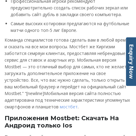
Профессиональная игроки рекомендуют
предусмотрительно создать список рабочих зеркал или
добавить сайт-дубль в закладки своего компьютера.
Самые высоких котировки предлагаются на футбольные
матчи одного топ-5 лиг Европе.
Команда специалистов готова сделать вам в любой время
и сказать на все мои вопросы. Мостбет же Киргизии
Enquiry Now
заботится семряуи клиентах, предоставляя небрендовые
сервис для ставок и азартных игр. Мобильная версия
Mostbet — это отличный выбор для самых, кто не желает
загружать дополнительное приложение на свое
устройство. Все, что вас нужно сделать, только открыть
ваш мобильный браузер и перейдет на официальный сайт
Mostbet.” “[newline]Мобильная версия сайта полностью
адаптирована под технические характеристики упомянутых
смартфонов и планшетов
мостбет
.
Приложения Mostbet: Скачать На
Андроид только Ios