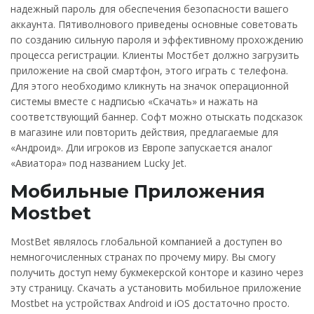
надежный пароль для обеспечения безопасности вашего
аккаунта. Пятиволнового приведены основные советовать
по созданию сильную пароля и эффективному прохождению
процесса регистрации. Клиенты Мостбет должно загрузить
приложение на свой смартфон, этого играть с телефона.
Для этого необходимо кликнуть на значок операционной
системы вместе с надписью «Скачать» и нажать на
соответствующий баннер. Софт можно отыскать подсказок
в магазине или повторить действия, предлагаемые для
«Андроид». Дли игроков из Европе запускается аналог
«Авиатора» под названием Lucky Jet.
Мобильные Приложения
Mostbet
MostBet являлось глобальной компанией а доступен во
немногочисленных странах по прочему миру. Вы смогу
получить доступ нему букмекерской конторе и казино через
эту страницу. Скачать а установить мобильное приложение
Mostbet на устройствах Android и iOS достаточно просто.