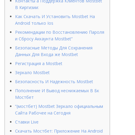
Контакты а Поддержка Клиентов Mostbet
В Киргизии:
Как Скачать И Установить Mostbet На
Android только Ios
Рекомендации по Восстановлению Пароля
и Сбросу Аккаунта Mostbet”
Безопасные Методы Для Сохранения
Данных Для Входа же Mostbet
Регистрация а Mostbet
Зеркало Mostbet
Безопасность И Надежность Mostbet
Пополнение И Вывод неснижаемых В Бк
Мостбет
“(мостбет) Mostbet Зеркало официальным
Сайта Рабочее на Сегодня
Ставки Live
Скачать Мостбет: Приложение На Android