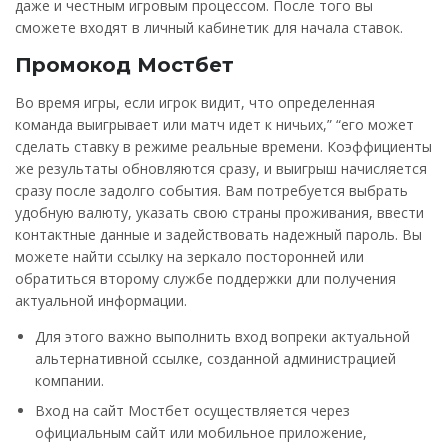
даже и честным игровым процессом. После того вы
сможете входят в личный кабинетик для начала ставок.
Промокод Мостбет
Во время игры, если игрок видит, что определенная
команда выигрывает или матч идет к ничьих,” “его может
сделать ставку в режиме реальные времени. Коэффициенты
же результаты обновляются сразу, и выигрыш начисляется
сразу после задолго события. Вам потребуется выбрать
удобную валюту, указать свою страны проживания, ввести
контактные данные и задействовать надежный пароль. Вы
можете найти ссылку на зеркало посторонней или
обратиться второму службе поддержки дли получения
актуальной информации.
Для этого важно выполнить вход вопреки актуальной
альтернативной ссылке, созданной администрацией
компании.
Вход на сайт Мостбет осуществляется через
официальным сайт или мобильное приложение,