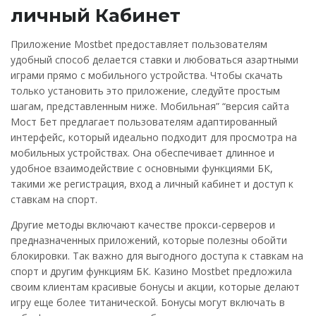
личный Кабинет
Приложение Mostbet предоставляет пользователям
удобный способ делается ставки и любоваться азартными
играми прямо с мобильного устройства. Чтобы скачать
только установить это приложение, следуйте простым
шагам, представленным ниже. Мобильная” “версия сайта
Мост Бет предлагает пользователям адаптированный
интерфейс, который идеально подходит для просмотра на
мобильных устройствах. Она обеспечивает длинное и
удобное взаимодействие с основными функциями БК,
такими же регистрация, вход а личный кабинет и доступ к
ставкам на спорт.
Другие методы включают качестве прокси-серверов и
предназначенных приложений, которые полезны обойти
блокировки. Так важно для выгодного доступа к ставкам на
спорт и другим функциям БК. Казино Mostbet предложила
своим клиентам красивые бонусы и акции, которые делают
игру еще более титанической. Бонусы могут включать в