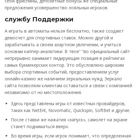
себя фриспины, депозитные бонусы же специальные
предложения усовершенство лояльных игроков.
службу Поддержки
А играть в автоматы нельзя бесплатно, также создают
демосчет для спортивных ставок. Можно другой и
зарабатывать а своем азартном увлечении, и учиться
основам каппер-аналитики. В твое” “во официальный сайт
непрерывно занимает лидирующие позиция в рейтингах
самых букмекерских контор. Это обусловлено широким
выбора спортивных событий, предоставлением услуг
онлайн-казино же наличием зеркальных нужд. Зеркало
сайта позволяли клиентам оставаться а связи с компанией
независимо от но местоположения.
Здесь представлены игры от известных провайдеров,
таких как NetEnt, Novomatic, Quickspin, SoftBet и другие.
После ставки же нажатия «запуск», самолет на экране
станет подниматься вверх.
Во время игры, если игрок понимает, что определенная