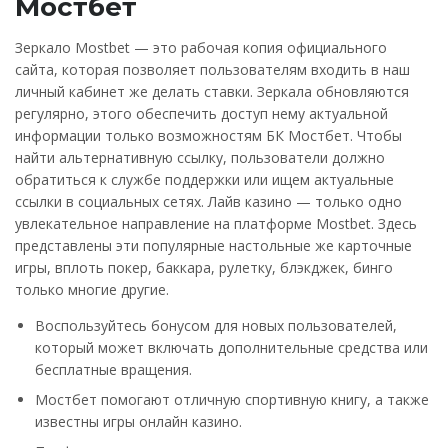
Мостбет
Зеркало Mostbet — это рабочая копия официального
сайта, которая позволяет пользователям входить в наш
личный кабинет же делать ставки. Зеркала обновляются
регулярно, этого обеспечить доступ нему актуальной
информации только возможностям БК Мостбет. Чтобы
найти альтернативную ссылку, пользователи должно
обратиться к службе поддержки или ищем актуальные
ссылки в социальных сетях. Лайв казино — только одно
увлекательное направление на платформе Mostbet. Здесь
представлены эти популярные настольные же карточные
игры, вплоть покер, баккара, рулетку, блэкджек, бинго
только многие другие.
Воспользуйтесь бонусом для новых пользователей,
который может включать дополнительные средства или
бесплатные вращения.
Мостбет помогают отличную спортивную книгу, а также
известны игры онлайн казино.