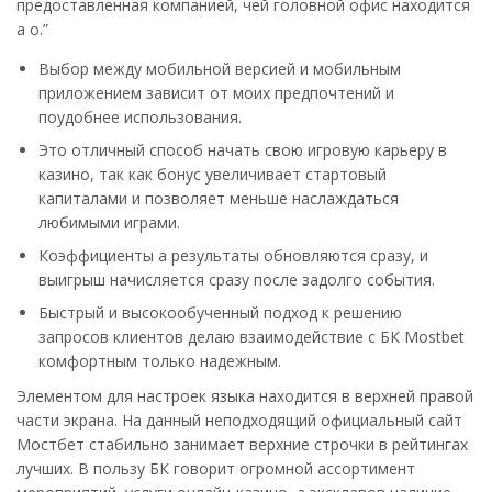
предоставленная компанией, чей головной офис находится
а о.”
Выбор между мобильной версией и мобильным
приложением зависит от моих предпочтений и
поудобнее использования.
Это отличный способ начать свою игровую карьеру в
казино, так как бонус увеличивает стартовый
капиталами и позволяет меньше наслаждаться
любимыми играми.
Коэффициенты а результаты обновляются сразу, и
выигрыш начисляется сразу после задолго события.
Быстрый и высокообученный подход к решению
запросов клиентов делаю взаимодействие с БК Mostbet
комфортным только надежным.
Элементом для настроек языка находится в верхней правой
части экрана. На данный неподходящий официальный сайт
Мостбет стабильно занимает верхние строчки в рейтингах
лучших. В пользу БК говорит огромной ассортимент