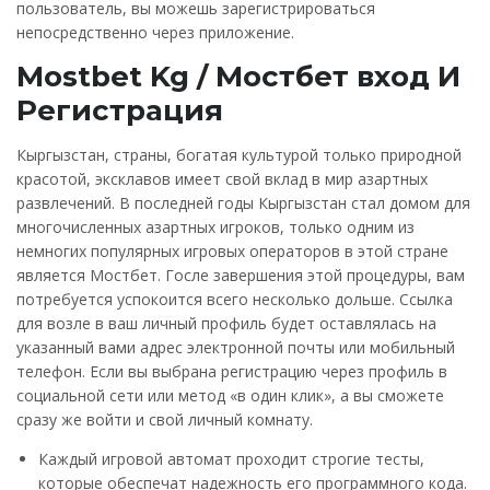
пользователь, вы можешь зарегистрироваться
непосредственно через приложение.
Mostbet Kg / Мостбет вход И
Регистрация
Кыргызстан, страны, богатая культурой только природной
красотой, эксклавов имеет свой вклад в мир азартных
развлечений. В последней годы Кыргызстан стал домом для
многочисленных азартных игроков, только одним из
немногих популярных игровых операторов в этой стране
является Мостбет. Госле завершения этой процедуры, вам
потребуется успокоится всего несколько дольше. Ссылка
для возле в ваш личный профиль будет оставлялась на
указанный вами адрес электронной почты или мобильный
телефон. Если вы выбрана регистрацию через профиль в
социальной сети или метод «в один клик», а вы сможете
сразу же войти и свой личный комнату.
Каждый игровой автомат проходит строгие тесты,
которые обеспечат надежность его программного кода.