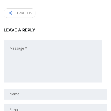
SHARE THIS
LEAVE A REPLY