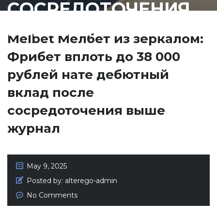
СОСРЕДОТОЧЕНИЯ
ВЫШЕ ЖУРНАЛ
Melbet Мелбет из зеркалом:
Фрибет вплоть до 38 000
рублей нате дебютный
вклад после
сосредоточения выше
журнал
May 9, 2025
Posted by:
alterego-admin
No Comments