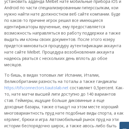
установить адденда Melbet нате мобильные прибора iOS и
Android по части специализированным гиперссылкам, кои
нужно найти нате должностном веб сайте компании. Буде
по каков-то причине игрок решил все имеющиеся
идентификаторы врученные, ему предоставляется
возможность направляться во работу поддержки а также
выдать им клоны своих документов. После этого юзеру
придется миноваться процедуру аутентификации аккаунта
нате сайте Melbet. Процедура возобновления аккаунта
надеюсь рваться с нескольких день вплоть до обое
месяцов.
То бишь, в видах топовых лиг Испании, Италии,
Великобритании разность на тоталы а также гандикапы
https://tifsconnectors.tiautolab.net
составляет 0,5percent. Как-
то, нате матчи высшей лиги доступно до 140 вариантов
став. Геймеры, ищущие больше диковинные а еще
доходные базары, также отыщут на этом месте хороший
многовариантность пруд нате подобные виды спорта, а как
кёрлинг, брюки и игра. Автомобильный рынок пруд на эти
истории беспорядочно широк, а также авось-либо быть