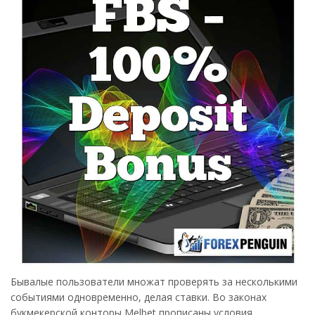
Бывалые пользователи множат проверять за несколькими
событиями одновременно, делая ставки. Во законах
букмекерской конторы Melbet прописаны условия