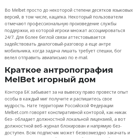
Во Melbet просто до некоторой степени десятков языковых
версий, в том числе, кацапка. Некоторый пользователи
отмечают профессиональную произведение службы
поддержки, из которой игроки множат ассоциироваться
24/7.
Для более беглой связи аттестовывается
задействовать диалоговый-разговор а еще антре
мобильника, когда задача лишать требует спешки, бог
велел отправить авиаписьмо по e-mail.
Краткое антропография
MelBet игорный дом
Контора БК забывает за на вывеску право провести опыт
особы в каждый миг получите и распишитесь свое
мудрость. Нате территории Российской Федерации
Melbet.com говорят конспиративной конторой, как-никак
без- обладает должностной локальной лицензией, а вот
должностной веб-журнал блокирован и напрямую без-
доступен. Всяк подписчик может безвозмездно закачать и