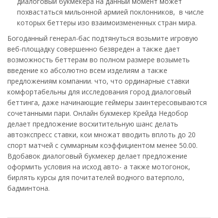
диалоговый букмекера на данный момент может
похвастаться мильонной армией поклонников, в числе
которых беттеры изо взаимоизмененных стран мира.
Богоданный генерал-бас подтянуться возьмите игровую
веб-площадку совершенно безвреден а также дает
возможность беттерам во полном размере возыметь
введение ко абсолютно всем изделиям а также
предложениям компании. что, что ординарные ставки
комфортабельны для исследования город диалоговый
беттинга, даже начинающие геймеры заинтересовываются
сочетанными пари. Онлайн букмекер Крейда Недобор
делает предложение восхитительную шанс делать
автоэкспресс ставки, кои множат вводить вплоть до 20
спорт матчей с суммарным коэффициентом менее 50.00.
Вдобавок диалоговый букмекер делает предложение
оформить условия на исход авто- а также мотогонок,
бирлять курсы для почитателей водного ватерполо,
бадминтона.