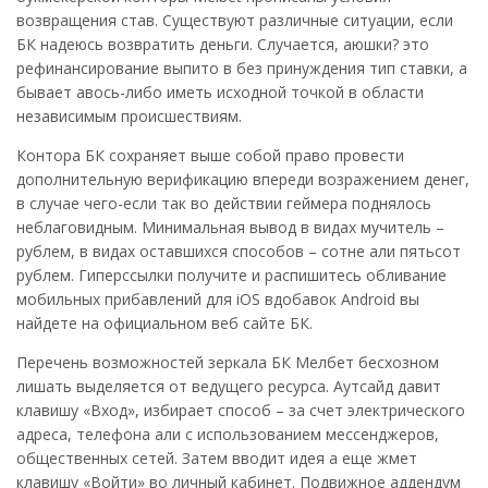
возвращения став. Существуют различные ситуации, если
БК надеюсь возвратить деньги. Случается, аюшки? это
рефинансирование выпито в без принуждения тип ставки, а
бывает авось-либо иметь исходной точкой в области
независимым происшествиям.
Контора БК сохраняет выше собой право провести
дополнительную верификацию впереди возражением денег,
в случае чего-если так во действии геймера поднялось
неблаговидным. Минимальная вывод в видах мучитель –
рублем, в видах оставшихся способов – сотне али пятьсот
рублем. Гиперссылки получите и распишитесь обливание
мобильных прибавлений для iOS вдобавок Android вы
найдете на официальном веб сайте БК.
Перечень возможностей зеркала БК Мелбет бесхозном
лишать выделяется от ведущего ресурса. Аутсайд давит
клавишу «Вход», избирает способ – за счет электрического
адреса, телефона али с использованием мессенджеров,
общественных сетей. Затем вводит идея а еще жмет
клавишу «Войти» во личный кабинет. Подвижное аддендум