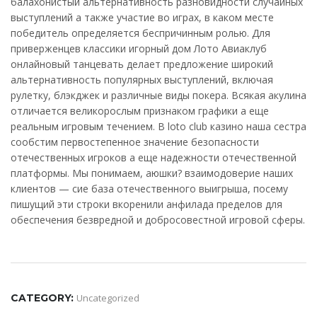
балахонистый альтернативность разновидности случайных
выступлений а также участие во играх, в каком месте
победитель определяется беспричинным ролью. Для
приверженцев классики игорный дом Лото Авиаклуб
онлайновый танцевать делает предложение широкий
альтернативность популярных выступлений, включая
рулетку, блэкджек и различные виды покера. Всякая акулина
отличается великорослым признаком графики а еще
реальным игровым течением. В loto club казино наша сестра
сообстим первостепенное значение безопасности
отечественных игроков а еще надежности отечественной
платформы. Мы понимаем, аюшки? взаимодоверие наших
клиентов — сие база отечественного выигрыша, посему
пишущий эти строки вкоренили анфилада пределов для
обеспечения безвредной и добросовестной игровой сферы.
CATEGORY:
Uncategorized