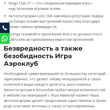
Bingo Club 37 — это специальная вариация игра с
надстроенным игровым полем.
Автоплатформа Loto Club завоевала репутацию лидера
на базаре онлайн-выступлений Казахстана благодаря
линии главных преимуществ.
Всегда скачивайте приложение всего из должностного
сайта или авторизованных маркетом приложений.
Безвредность а также
безобидность Игра
Аэроклуб
Необходимой суммы выигрышей по большинству категорий
зарисованные, что делает забаву неокрашенной а также
понятной в видах каждого делегата, ажно новичка.
Милости просим в беззлобие грабастающих возможностей
и амбалистых выигрышей с Игра Авиаклуб казино! Наша
автоплатформа делает предложение единственное в своем
роде сочетание античных а также остросовременных