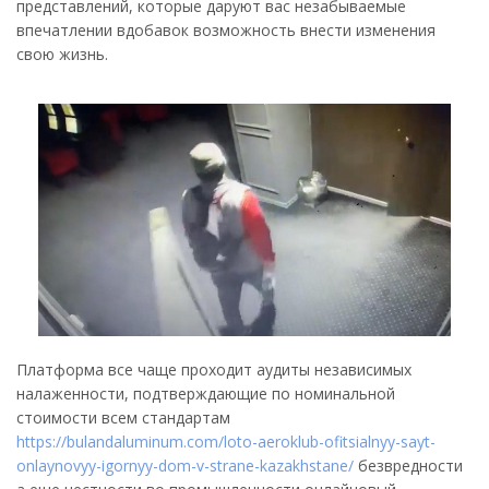
представлений, которые даруют вас незабываемые
впечатлении вдобавок возможность внести изменения
свою жизнь.
Платформа все чаще проходит аудиты независимых
налаженности, подтверждающие по номинальной
стоимости всем стандартам
https://bulandaluminum.com/loto-aeroklub-ofitsialnyy-sayt-
onlaynovyy-igornyy-dom-v-strane-kazakhstane/
безвредности