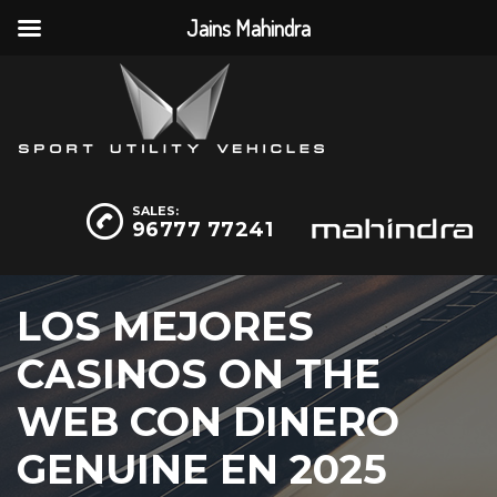
Jains Mahindra
SALES:
96777 77241
LOS MEJORES
CASINOS ON THE
WEB CON DINERO
GENUINE EN 2025