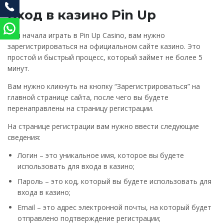
Вход в казино Pin Up
Для начала играть в Pin Up Casino, вам нужно
зарегистрироваться на официальном сайте казино. Это
простой и быстрый процесс, который займет не более 5
минут.
Вам нужно кликнуть на кнопку “Зарегистрироваться” на
главной странице сайта, после чего вы будете
перенаправлены на страницу регистрации.
На странице регистрации вам нужно ввести следующие
сведения:
Логин – это уникальное имя, которое вы будете
использовать для входа в казино;
Пароль – это код, который вы будете использовать для
входа в казино;
Email – это адрес электронной почты, на который будет
отправлено подтверждение регистрации;