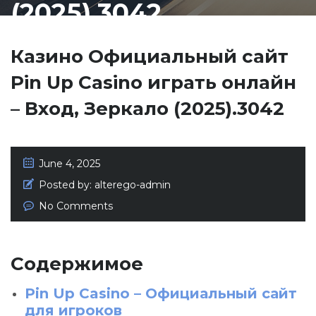
(2025).3042
Казино Официальный сайт
Pin Up Casino играть онлайн
– Вход, Зеркало (2025).3042
June 4, 2025
Posted by:
alterego-admin
No Comments
Содержимое
Pin Up Casino – Официальный сайт
для игроков