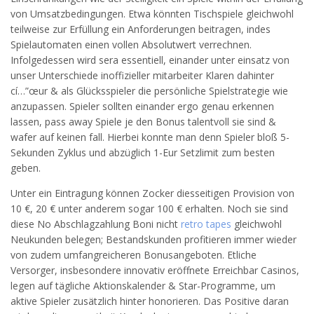
von Umsatzbedingungen. Etwa könnten Tischspiele gleichwohl
teilweise zur Erfüllung ein Anforderungen beitragen, indes
Spielautomaten einen vollen Absolutwert verrechnen.
Infolgedessen wird sera essentiell, einander unter einsatz von
unser Unterschiede inoffizieller mitarbeiter Klaren dahinter
cí…”œur & als Glücksspieler die persönliche Spielstrategie wie
anzupassen. Spieler sollten einander ergo genau erkennen
lassen, pass away Spiele je den Bonus talentvoll sie sind &
wafer auf keinen fall. Hierbei konnte man denn Spieler bloß 5-
Sekunden Zyklus und abzüglich 1-Eur Setzlimit zum besten
geben.
Unter ein Eintragung können Zocker diesseitigen Provision von
10 €, 20 € unter anderem sogar 100 € erhalten. Noch sie sind
diese No Abschlagzahlung Boni nicht
retro tapes
gleichwohl
Neukunden belegen; Bestandskunden profitieren immer wieder
von zudem umfangreicheren Bonusangeboten. Etliche
Versorger, insbesondere innovativ eröffnete Erreichbar Casinos,
legen auf tägliche Aktionskalender & Star-Programme, um
aktive Spieler zusätzlich hinter honorieren. Das Positive daran