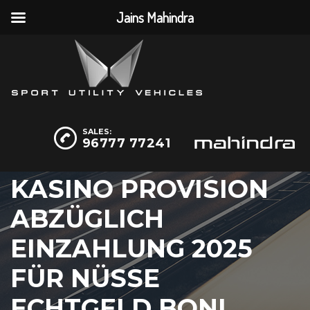
Jains Mahindra
SALES:
96777 77241
KASINO PROVISION
ABZÜGLICH
EINZAHLUNG 2025
FÜR NÜSSE
ECHTGELD BONI