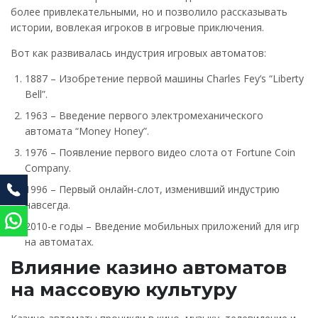
более привлекательными, но и позволило рассказывать
истории, вовлекая игроков в игровые приключения.
Вот как развивалась индустрия игровых автоматов:
1887 – Изобретение первой машины Charles Fey’s “Liberty
Bell”.
1963 – Введение первого электромеханического
автомата “Money Honey”.
1976 – Появление первого видео слота от Fortune Coin
Company.
1996 – Первый онлайн-слот, изменивший индустрию
навсегда.
2010-е годы – Введение мобильных приложений для игр
на автоматах.
Влияние казино автоматов
на массовую культуру