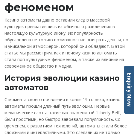
феноменом
Казино автоматы давно оставили след в массовой
культуре, превратившись из обычного развлечения в
настоящую культурную икону. Их популярность
обусловлена не только возможностью выиграть деньги, но
и уникальной атмосферой, которой они обладают. В этой
статье мы рассмотрим, как и почему казино автоматы
стали поп-культурным феноменом, а также их влияние на
современное общество и медиа.
Enquiry Now
История эволюции казино
автоматов
С момента своего появления в конце 19-го века, казино
автоматы прошли длинный путь эволюции. Первые
механические слоты, такие как знаменитый “Liberty Bell”,
были простыми, но быстро завоевали популярность. Со
временем, с развитием технологий, автоматы стали более
сложными и интерактивными. Это сделали их не только