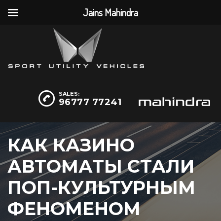
Jains Mahindra
SALES:
96777 77241
КАК КАЗИНО
АВТОМАТЫ СТАЛИ
ПОП-КУЛЬТУРНЫМ
ФЕНОМЕНОМ