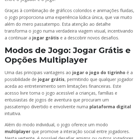
Graças à combinação de gráficos coloridos e animações fluidas,
o jogo proporciona uma experiência lúdica única, que vai muito
além do mero passatempo. Esta atenção ao detalhe
transforma o jogo numa verdadeira viagem visual, incentivando
a continuar a
jogar grátis
e a descobrir novos desafios.
Modos de Jogo: Jogar Grátis e
Opções Multiplayer
Uma das principais vantagens ao
jogar o jogo do tigrinho
é a
possibilidade de
jogar grátis
, permitindo que qualquer jogador
aceda ao entretenimento sem limitações financeiras. Este
acesso livre torna o jogo acessível a crianças, famílias e
entusiastas de jogos de aventura que procuram um
passatempo divertido e envolvente numa
plataforma digital
intuitiva.
Além do modo individual, o jogo oferece um modo
multiplayer
que promove a interação social entre jogadores.
Nesta vertente, é possível desafiar amigos ou outros jogadores