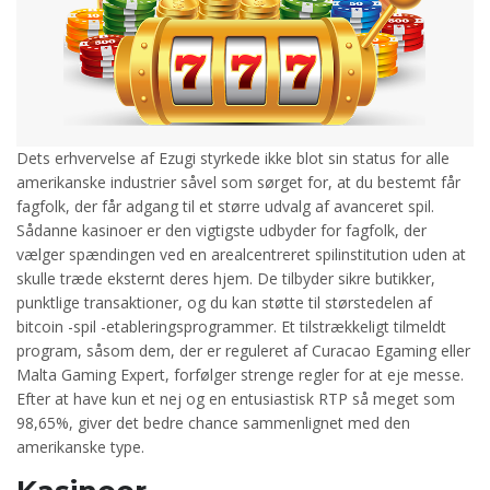
Dets erhvervelse af Ezugi styrkede ikke blot sin status for alle
amerikanske industrier såvel som sørget for, at du bestemt får
fagfolk, der får adgang til et større udvalg af avanceret spil.
Sådanne kasinoer er den vigtigste udbyder for fagfolk, der
vælger spændingen ved en arealcentreret spilinstitution uden at
skulle træde eksternt deres hjem. De tilbyder sikre butikker,
punktlige transaktioner, og du kan støtte til størstedelen af ​​
bitcoin -spil -etableringsprogrammer. Et tilstrækkeligt tilmeldt
program, såsom dem, der er reguleret af Curacao Egaming eller
Malta Gaming Expert, forfølger strenge regler for at eje messe.
Efter at have kun et nej og en entusiastisk RTP så meget som
98,65%, giver det bedre chance sammenlignet med den
amerikanske type.