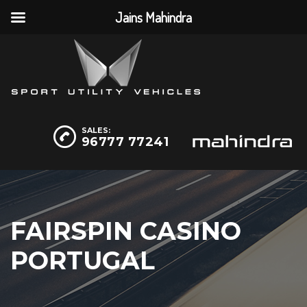
Jains Mahindra
SALES:
96777 77241
FAIRSPIN CASINO
PORTUGAL