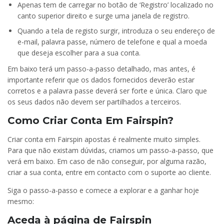
Apenas tem de carregar no botão de ‘Registro’ localizado no
canto superior direito e surge uma janela de registro.
Quando a tela de registo surgir, introduza o seu endereço de
e-mail, palavra passe, número de telefone e qual a moeda
que deseja escolher para a sua conta.
Em baixo terá um passo-a-passo detalhado, mas antes, é
importante referir que os dados fornecidos deverão estar
corretos e a palavra passe deverá ser forte e única. Claro que
os seus dados não devem ser partilhados a terceiros.
Como Criar Conta Em Fairspin?
Criar conta em Fairspin apostas é realmente muito simples.
Para que não existam dúvidas, criamos um passo-a-passo, que
verá em baixo. Em caso de não conseguir, por alguma razão,
criar a sua conta, entre em contacto com o suporte ao cliente.
Siga o passo-a-passo e comece a explorar e a ganhar hoje
mesmo:
Aceda à página de Fairspin