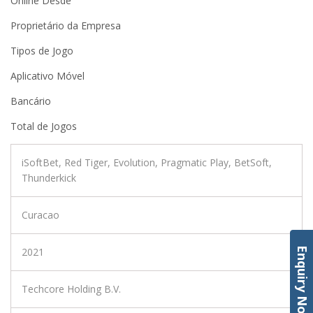
Online Desde
Proprietário da Empresa
Tipos de Jogo
Aplicativo Móvel
Bancário
Total de Jogos
iSoftBet, Red Tiger, Evolution, Pragmatic Play, BetSoft,
Thunderkick
Curacao
Enquiry Now
2021
Techcore Holding B.V.