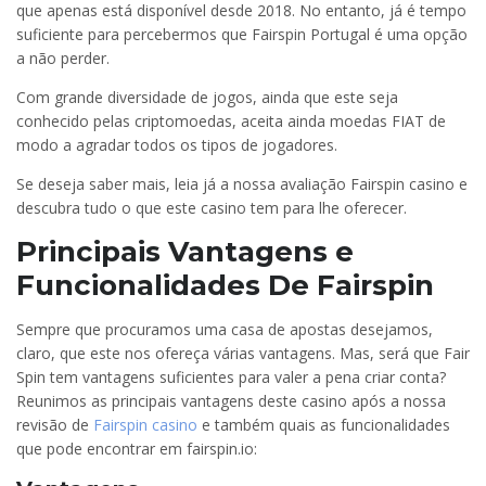
que apenas está disponível desde 2018. No entanto, já é tempo
suficiente para percebermos que Fairspin Portugal é uma opção
a não perder.
Com grande diversidade de jogos, ainda que este seja
conhecido pelas criptomoedas, aceita ainda moedas FIAT de
modo a agradar todos os tipos de jogadores.
Se deseja saber mais, leia já a nossa avaliação Fairspin casino e
descubra tudo o que este casino tem para lhe oferecer.
Principais Vantagens e
Funcionalidades De Fairspin
Sempre que procuramos uma casa de apostas desejamos,
claro, que este nos ofereça várias vantagens. Mas, será que Fair
Spin tem vantagens suficientes para valer a pena criar conta?
Reunimos as principais vantagens deste casino após a nossa
revisão de
Fairspin casino
e também quais as funcionalidades
que pode encontrar em fairspin.io: