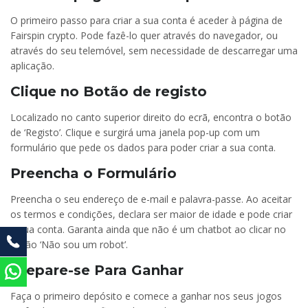
O primeiro passo para criar a sua conta é aceder à página de
Fairspin crypto. Pode fazê-lo quer através do navegador, ou
através do seu telemóvel, sem necessidade de descarregar uma
aplicação.
Clique no Botão de registo
Localizado no canto superior direito do ecrã, encontra o botão
de ‘Registo’. Clique e surgirá uma janela pop-up com um
formulário que pede os dados para poder criar a sua conta.
Preencha o Formulário
Preencha o seu endereço de e-mail e palavra-passe. Ao aceitar
os termos e condições, declara ser maior de idade e pode criar
a sua conta. Garanta ainda que não é um chatbot ao clicar no
botão ‘Não sou um robot’.
Prepare-se Para Ganhar
Faça o primeiro depósito e comece a ganhar nos seus jogos