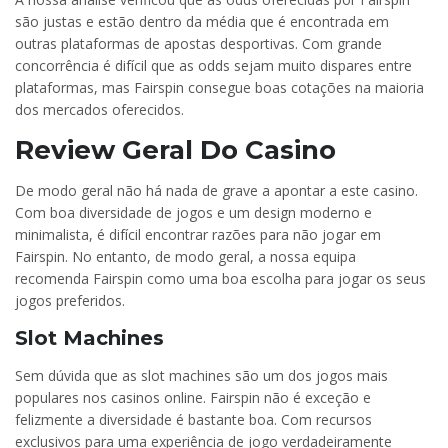
são justas e estão dentro da média que é encontrada em
outras plataformas de apostas desportivas. Com grande
concorrência é difícil que as odds sejam muito dispares entre
plataformas, mas Fairspin consegue boas cotações na maioria
dos mercados oferecidos.
Review Geral Do Casino
De modo geral não há nada de grave a apontar a este casino.
Com boa diversidade de jogos e um design moderno e
minimalista, é difícil encontrar razões para não jogar em
Fairspin. No entanto, de modo geral, a nossa equipa
recomenda Fairspin como uma boa escolha para jogar os seus
jogos preferidos.
Slot Machines
Sem dúvida que as slot machines são um dos jogos mais
populares nos casinos online. Fairspin não é exceção e
felizmente a diversidade é bastante boa. Com recursos
exclusivos para uma experiência de jogo verdadeiramente