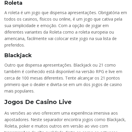
Roleta
A roleta é um jogo que dispensa apresentações. Obrigatória em
todos os casinos, físicos ou online, é um jogo que cativa pela
sua simplicidade e emoção. Com a opção de jogar em
diferentes variantes da Roleta como a roleta europeia ou
americana, facilmente vai colocar este jogo na sua lista de
preferidos.
Blackjack
Outro que dispensa apresentações. Blackjack ou 21 como
também é conhecido está disponível na versão RPG e live em
cerca de 100 mesas diferentes. Tente alcançar os 21 pontos
primeiro que o dealer e divirta-se em um dos jogos de casino
mais populares.
Jogos De Casino Live
As versões ao vivo oferecem uma experiência imersiva aos
apostadores. Neste separador encontra jogos como Blackjack,
Roleta, poker e muitos outros em versão ao vivo com