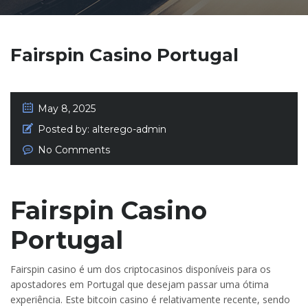
Fairspin Casino Portugal
May 8, 2025
Posted by:
alterego-admin
No Comments
Fairspin Casino
Portugal
Fairspin casino é um dos criptocasinos disponíveis para os
apostadores em Portugal que desejam passar uma ótima
experiência. Este bitcoin casino é relativamente recente, sendo