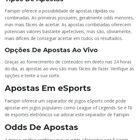
Fairspin oferece a possibilidade de apostas rápidas ou
combinadas. As primeiras possuem, geralmente odds menores,
mas mais fáceis de acertar. As apostas combinadas oferecem
potenciais valores bastante apetecíveis, mas são, obviamente,
mais difíceis de conseguir acertar em todos os resultados.
Opções De Apostas Ao Vivo
Graças ao fornecimento de conteúdos em direto nas 24 horas
do dia, as apostas ao vivo são mais fáceis de fazer. Verifique as
opções e tente a sua sorte.
Apostas Em eSports
Fairspin oferece um separador de jogos eSports onde pode
apostar em jogos populares como League of Legends. Se é fã
de esportes eletrónicos vai adorar este separador de Fairspin.
Odds De Apostas
A nossa análise verificou que as odds oferecidas por Fairspin