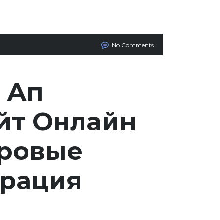
No Comments
н Ап
йт Онлайн
гровые
трация