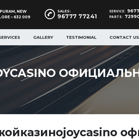
9677
SERVICE:
APURAM, NEW
SALES:
96777 77241
7299
PARTS:
ORE – 632 009
SERVICES
GALLERY
TESTIMONIAL
CONTACT US
YCASINO ОФИЦИАЛЬ
ойказиноjoycasino о