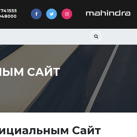
741555
048000
НЫМ САЙТ
фициальным Сайт