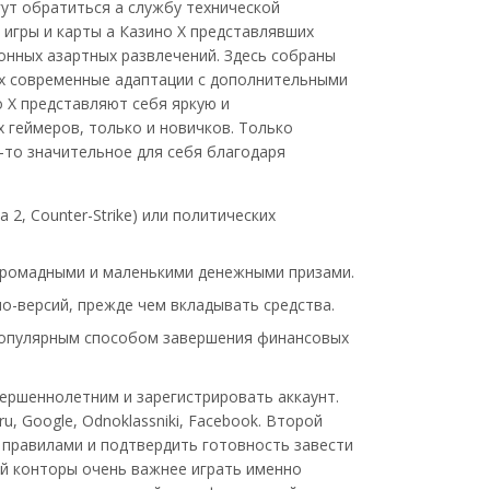
ут обратиться а службу технической
 игры и карты а Казино Х представлявших
онных азартных развлечений. Здесь собраны
их современные адаптации с дополнительными
o X представляют себя яркую и
 геймеров, только и новичков. Только
о-то значительное для себя благодаря
2, Counter-Strike) или политических
 громадными и маленькими денежными призами.
о-версий, прежде чем вкладывать средства.
 популярным способом завершения финансовых
вершеннолетним и зарегистрировать аккаунт.
u, Google, Odnoklassniki, Facebook. Второй
 правилами и подтвердить готовность завести
кой конторы очень важнее играть именно