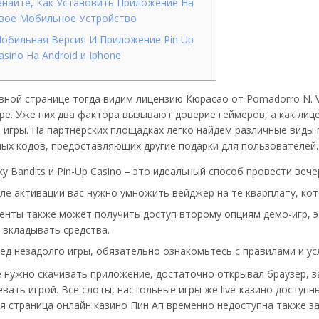
знайте, Как Установить Приложение На
вое Мобильное Устройство
обильная Версия И Приложение Pin Up
asino На Android и Iphone
вной странице тогда видим лицензию Кюрасао от Pomadorro N. 
ре. Уже них два фактора вызывают доверие геймеров, а как ли
 игры. На партнерских площадках легко найдем различные виды 
ых кодов, предоставляющих другие подарки для пользователей.
cky Bandits и Pin-Up Casino – это идеальный способ провести ве
ле активации вас нужно умножить вейджер на те кварплату, ко
енты также может получить доступ второму опциям демо-игр, 
 вкладывать средства.
ед незадолго игры, обязательно ознакомьтесь с правилами и ус
 нужно скачивать приложение, достаточно открывал браузер, з
вать игрой. Все слоты, настольные игры же live-казино доступн
я страница онлайн казино Пин Ап временно недоступна также 