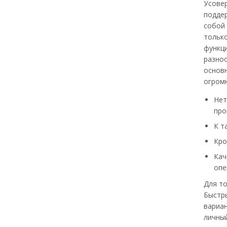
Усове
поддер
собой 
тольк
функци
разноо
основн
огромн
Нет
про
К т
Кро
Кач
опе
Для то
Быстры
вариан
личный