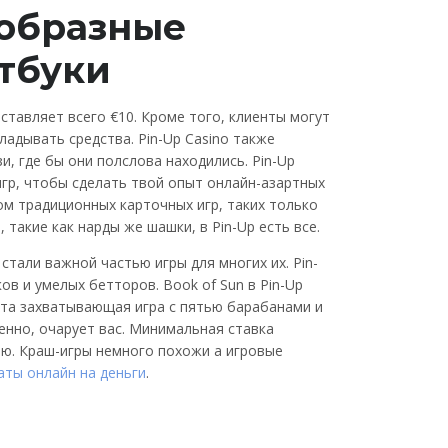
ообразные
тбуки
ставляет всего €10. Кроме того, клиенты могут
адывать средства. Pin-Up Casino также
и, где бы они полслова находились. Pin-Up
игр, чтобы сделать твой опыт онлайн-азартных
м традиционных карточных игр, таких только
 такие как нарды же шашки, в Pin-Up есть все.
стали важной частью игры для многих их. Pin-
ов и умелых бетторов. Book of Sun в Pin-Up
 Эта захватывающая игра с пятью барабанами и
енно, очарует вас. Минимальная ставка
ью. Краш-игры немного похожи а игровые
аты онлайн на деньги
.