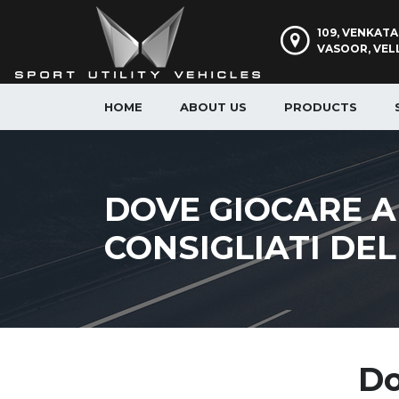
109, VENKAT
VASOOR, VELL
HOME
ABOUT US
PRODUCTS
DOVE GIOCARE A 
CONSIGLIATI DEL
Do