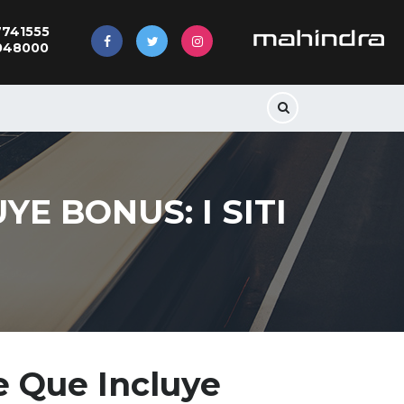
741555
048000
E BONUS: I SITI
e Que Incluye