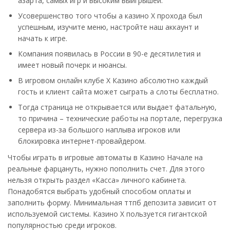
азарта, самых игр и высоким выигрышей.
Усовершенство того чтобы а казино X прохода был
успешным, изучите меню, настройте наш аккаунт и
начать к игре.
Компания появилась в России в 90-е десятилетия и
имеет новый почерк и нюансы.
В игровом онлайн клубе Х Казино абсолютно каждый
гость и клиент сайта может сыграть а слоты бесплатно.
Тогда страница не открывается или выдает фатальную,
то причина – технические работы на портале, перегрузка
сервера из-за большого наплыва игроков или
блокировка интернет-провайдером.
Чтобы играть в игровые автоматы в Казино Начале на
реальные фарцануть, нужно пополнить счет. Для этого
нельзя открыть раздел «Касса» личного кабинета.
Понадобятся выбрать удобный способом оплаты и
заполнить форму. Минимальная ттпб депозита зависит от
используемой системы. Казино Х пользуется гигантской
популярностью среди игроков.