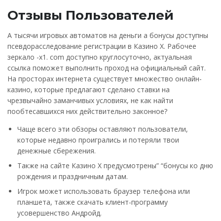
Отзывы Пользователей
А тысячи игровых автоматов на деньги а бонусы доступны
псевдорасследование регистрации в Казино Х. Рабочее
зеркало -x1. com доступно круглосуточно, актуальная
ссылка поможет выполнить проход на официальный сайт.
На просторах интернета существует множество онлайн-
казино, которые предлагают сделано ставки на
чрезвычайно заманчивых условиях, не как найти
пообтесавшихся них действительно законное?
Чаще всего эти обзоры оставляют пользователи,
которые недавно проигрались и потеряли твои
денежные сбережения.
Также на сайте Казино Х предусмотрены” “бонусы ко дню
рождения и праздничным датам.
Игрок может использовать браузер телефона или
планшета, также скачать клиент-программу
усовершенство Андройд.