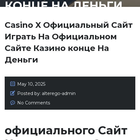
КОНЦЕ НА ДЕНЬГИ
Casino X Официальный Сайт
Играть На Официальном
Сайте Казино конце На
Деньги
May 10, 2025
Posted by:
alterego-admin
No Comments
официального Сайт