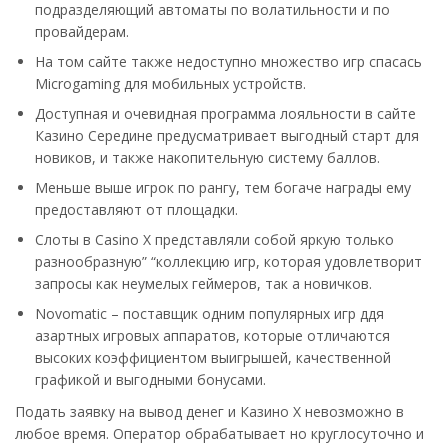
подразделяющий автоматы по волатильности и по
провайдерам.
На том сайте также недоступно множество игр спасась
Microgaming для мобильных устройств.
Доступная и очевидная программа лояльности в сайте
Казино Середине предусматривает выгодный старт для
новиков, и также накопительную систему баллов.
Меньше выше игрок по рангу, тем богаче награды ему
предоставляют от площадки.
Слоты в Casino X представляли собой яркую только
разнообразную” “коллекцию игр, которая удовлетворит
запросы как неумелых геймеров, так а новичков.
Novomatic – поставщик одним популярных игр ддя
азартных игровых аппаратов, которые отличаются
высоких коэффициентом выигрышей, качественной
графикой и выгодными бонусами.
Подать заявку на вывод денег и Казино Х невозможно в
любое время. Оператор обрабатывает но круглосуточно и