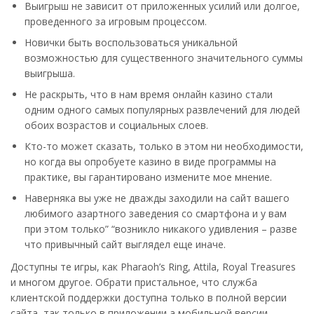
Выигрыш не зависит от приложенных усилий или долгое,
проведенного за игровым процессом.
Новички быть воспользоваться уникальной
возможностью для существенного значительного суммы
выигрыша.
Не раскрыть, что в нам время онлайн казино стали
одним одного самых популярных развлечений для людей
обоих возрастов и социальных слоев.
Кто-то может сказать, только в этом ни необходимости,
но когда вы опробуете казино в виде программы на
практике, вы гарантировано измените мое мнение.
Наверняка вы уже не дважды заходили на сайт вашего
любимого азартного заведения со смартфона и у вам
при этом только” “возникло никакого удивления – разве
что привычный сайт выглядел еще иначе.
Доступны те игры, как Pharaoh’s Ring, Attila, Royal Treasures
и многом другое. Обрати пристальное, что служба
клиентской поддержки доступна только в полной версии
сайта, так только в приложении а мобильной версии.