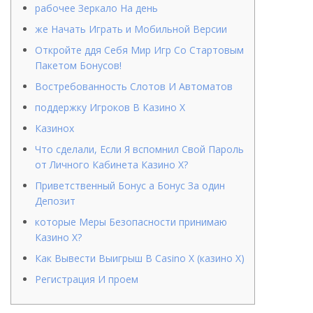
рабочее Зеркало На день
же Начать Играть и Мобильной Версии
Откройте ддя Себя Мир Игр Со Стартовым
Пакетом Бонусов!
Востребованность Слотов И Автоматов
поддержку Игроков В Казино Х
Казинох
Что сделали, Если Я вспомнил Свой Пароль
от Личного Кабинета Казино Х?
Приветственный Бонус а Бонус За один
Депозит
которые Меры Безопасности принимаю
Казино X?
Как Вывести Выигрыш В Casino X (казино Х)
Регистрация И проем