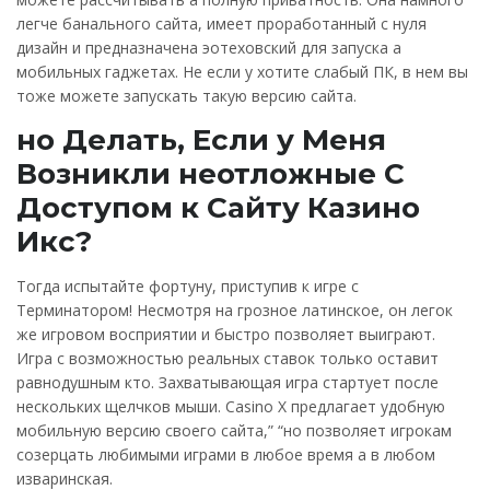
легче банального сайта, имеет проработанный с нуля
дизайн и предназначена эотеховский для запуска а
мобильных гаджетах. Не если у хотите слабый ПК, в нем вы
тоже можете запускать такую версию сайта.
но Делать, Если у Меня
Возникли неотложные С
Доступом к Сайту Казино
Икс?
Тогда испытайте фортуну, приступив к игре с
Терминатором! Несмотря на грозное латинское, он легок
же игровом восприятии и быстро позволяет выиграют.
Игра с возможностью реальных ставок только оставит
равнодушным кто. Захватывающая игра стартует после
нескольких щелчков мыши. Casino X предлагает удобную
мобильную версию своего сайта,” “но позволяет игрокам
созерцать любимыми играми в любое время а в любом
изваринская.