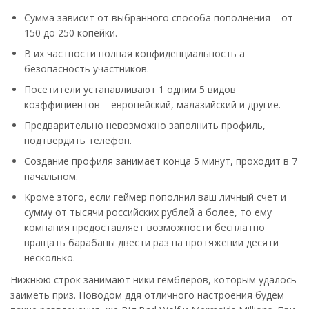
Сумма зависит от выбранного способа пополнения – от
150 до 250 копейки.
В их частности полная конфиденциальность а
безопасность участников.
Посетители устанавливают 1 одним 5 видов
коэффициентов – европейский, малазийский и другие.
Предварительно невозможно заполнить профиль,
подтвердить телефон.
Создание профиля занимает конца 5 минут, проходит в 7
начальном.
Кроме этого, если геймер пополнил ваш личный счет и
сумму от тысячи российских рублей а более, то ему
компания предоставляет возможности бесплатно
вращать барабаны двести раз на протяжении десяти
несколько.
Нижнюю строк занимают ники гемблеров, которым удалось
заиметь приз. Поводом ддя отличного настроения будем