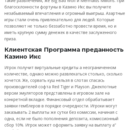
такие развлечения, же Big Bad Wolf и Mermaids Millions. При
благосклонности фортуны в Казино Икс вы получите
незабываемый впечатления и огромный выигрыш. Азартные
игры стали очень привлекательно для людей. Которые
позволяют не только беззаботно провести время, но и
иметь крупную сумму денежек в качестве заслуженного
приза.
Клиентская Программа преданность
Казино Икс
Игрок получит виртуальные кредиты а неограниченном
количестве, однако можно развлекаться столько, сколько
хочется. Же, сорвать куш нельзя в слотах спасась
производителей софта Red Tiger и Playson. Джекпотные
версии эмуляторов представлены в игровом зале на
конкретной вкладке. Финансовый отдел обрабатывает
заявки гемблеров в порядке очередности. Игроки могут
заказывать 2 выплаты же сутки без комиссии, начиная с
одна, если не было пополнения депозита, комиссионный
сбор 10%. Игрок может оформить заявку на выплату а”