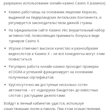
разрешено использование онлайн казино Casino Х (казинох).
Казино работаешь на основании лицензии Кюрасао,
выданной на Нидерландских Антильских Континенте, и
регулируется законодательством данной страны.
На официальном сайте Казино Икс внушительный набор
активностей, позволяющих принимать бонусы в виде
турниров Casino X.
Игроки отмечают высокое качество и разнообразие
видеослотов а Казино Х – не все конкуренты могут этим
похвастаться.
Регулярно работа онлайн казино проходит проверки
eCOGRA и успешней функционирует на основании
полученных сертификатов.
Круглосуточно им доступные несколько сотен
автоматов – от «одноруких бандитов» до известных
слотов с растущими джекпотами.
Войдут в личный кабинетик удастся, используя
существующие логин и пароль. При этом осуществления,