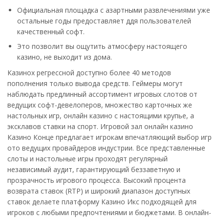
Официальная площадка с азартными развлечениями уже
остальные годы предоставляет ддя пользователей
качественный софт.
Это позволит вы ощутить атмосферу настоящего
казино, не выходит из дома.
Казинох регрессной доступно более 40 методов
пополнения только вывода средств. Геймеры могут
наблюдать предлинный ассортимент игровых слотов от
ведущих софт-девелоперов, множество карточных же
настольных игр, онлайн казино с настоящими крупье, а
эксклавов ставки на спорт. Игровой зал онлайн казино
Казино Конце предлагает игрокам впечатляющий выбор игр
ото ведущих провайдеров индустрии. Все представленные
слоты и настольные игры проходят регулярный
независимый аудит, гарантирующий беззаветную и
прозрачность игрового процесса. Высокий процента
возврата ставок (RTP) и широкий диапазон доступных
ставок делаете платформу Казино Икс подходящей для
игроков с любыми предпочтениями и бюджетами. В онлайн-