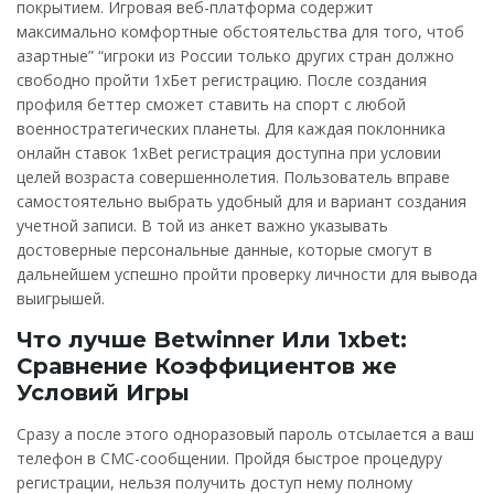
покрытием. Игровая веб-платформа содержит
максимально комфортные обстоятельства для того, чтоб
азартные” “игроки из России только других стран должно
свободно пройти 1хБет регистрацию. После создания
профиля беттер сможет ставить на спорт с любой
военностратегических планеты. Для каждая поклонника
онлайн ставок 1xBet регистрация доступна при условии
целей возраста совершеннолетия. Пользователь вправе
самостоятельно выбрать удобный для и вариант создания
учетной записи. В той из анкет важно указывать
достоверные персональные данные, которые смогут в
дальнейшем успешно пройти проверку личности для вывода
выигрышей.
Что лучше Betwinner Или 1xbet:
Сравнение Коэффициентов же
Условий Игры
Сразу а после этого одноразовый пароль отсылается а ваш
телефон в СМС-сообщении. Пройдя быстрое процедуру
регистрации, нельзя получить доступ нему полному