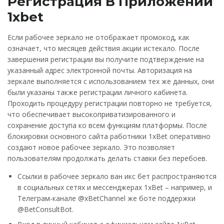
Регистрация В Приложении
1xbet
Если рабочее зеркало не отображает промокод, как
означает, что месяцев действия акции истекало. После
завершения регистрации вы получите подтверждение на
указанный адрес электронной почты. Авторизация на
зеркале выполняется с использованием тех же данных, они
были указаны также регистрации личного кабинета.
Проходить процедуру регистрации повторно не требуется,
что обеспечивает высокоприватизированного и
сохранение доступа ко всем функциям платформы. После
блокировки основного сайта работники 1xBet оперативно
создают новое рабочее зеркало. Это позволяет
пользователям продолжать делать ставки без перебоев.
Ссылки в рабочее зеркало ван икс бет распространяются
в социальных сетях и мессенджерах 1xBet – например, и
Телеграм-канале @xBetChannel же боте поддержки
@BetConsultBot.