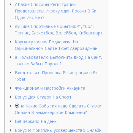
? Какие Способы Регистрации
Представлены Игроку один России В Бк
Один Икс Бет?
лучшие Спортивные События: Футбол,
Теннис, Баскетбол, Волейбол, Киберспорт
Круглосуточная Поддержка На
Официальном Сайте 1xbet Азербайджан
а Пользователю Выполнить вход На Сайт,
только Забыт Пароль?
Вход только Проверка Регистрации в Бк
1xbet
Функционал и Настройки Аккаунта
Бонус Для Ставок На Спорт
на Какие События надо Сделать Ставки
Онлайн В Букмекерской Компании?
Bet Зеркало На день
Бонус И Фриспины усовершенство Онлайн-