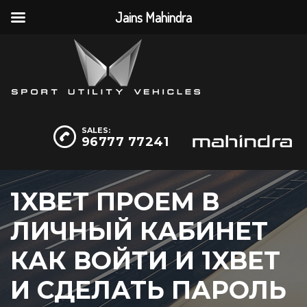
Jains Mahindra
SALES:
96777 77241
1XBET ПРОЕМ В
ЛИЧНЫЙ КАБИНЕТ
КАК ВОЙТИ И 1XBET
И СДЕЛАТЬ ПАРОЛЬ