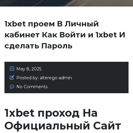
1xbet проем В Личный
кабинет Как Войти и 1xbet И
сделать Пароль
May 8, 2025
Posted by:
alterego-admin
No Comments
1xbet проход На
Официальный Сайт