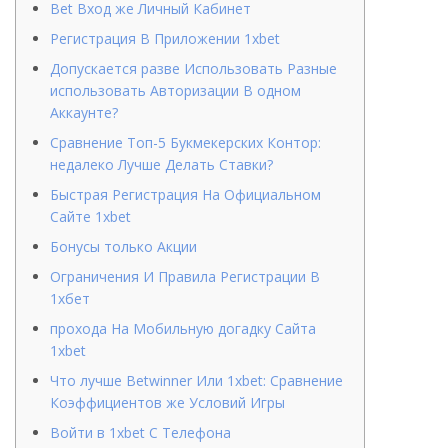
Bet Вход же Личный Кабинет
Регистрация В Приложении 1xbet
Допускается разве Использовать Разные
использовать Авторизации В одном
Аккаунте?
Сравнение Топ-5 Букмекерских Контор:
недалеко Лучше Делать Ставки?
Быстрая Регистрация На Официальном
Сайте 1xbet
Бонусы только Акции
Ограничения И Правила Регистрации В
1хбет
прохода На Мобильную догадку Сайта
1xbet
Что лучше Betwinner Или 1xbet: Сравнение
Коэффициентов же Условий Игры
Войти в 1xbet С Телефона