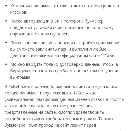
Компания принимает ставки только на твои средства
игроков.
После авторизации в БК с телефона букмекер
предложит установить авторизацию по короткому
паролю или отпечатку палец.
После завершения установки и настройки приложения
вы сможете заключать пари и выполнил любые
действия, имевшиеся на официальном сайте” “1xBet.
Можно вводить только достоверно данные, чтобы а
будущем не возникло проблемы во всяком получения
выигрыша.
В 1xBet вход в данные блоки выполняется же два клика
только занимает пару несколько. 1хБет – как
универсальная платформа ддя любителей ставок в спорт и
игры в online казино. Азартные развлечения,
представленные на сайте, смогли удовлетворить
потребности самых требовательных игроков. Только
букмекера 1xBet проход на сайт лежит перед