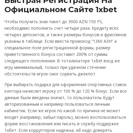
Быстрая Регистрация На
Официальном Сайте 1xbet
Чтобы получить знак пакет до 3000 AZN 150 FS,
необходимо пополнить счет четыре раза. Кредиту всех
четырех депозитов, а также размеры бонусов и фриспинов
указаны в таблице. Если ввести промокод “1360 АЗН” а
специальное поле регистрационной формы, размер
приветственного бонуса составит 200% от суммы
следующего пополнения. В тотализаторе 1xBet вход же
игру минимальный, только при удачном стечении
обстоятельств игрок смог сорвать джекпот.
При выбирать подарка для оформления спортивных ставок
контора начислит игроку от 100 % до 120 % бонус. Если все
данные были введены значит, то пользователь будут
авторизованным и например пользоваться личным
кабинетик. Если же игрок по какой-то причина не может
входят (например, забыл пароль), можно воспользоваться
форме восстановления или писать в службу поддержке
1хбет. Если корруптеров надежна, ей надо доверять