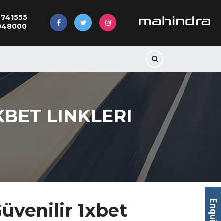
741555
048000
XBET LINKLERI
Güvenilir 1xbet