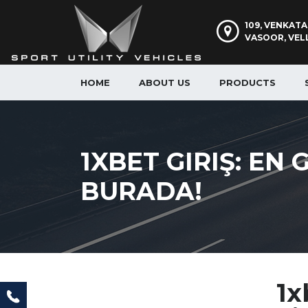
109, VENKAT
VASOOR, VELL
HOME
ABOUT US
PRODUCTS
1XBET GIRIŞ: EN
BURADA!
1x