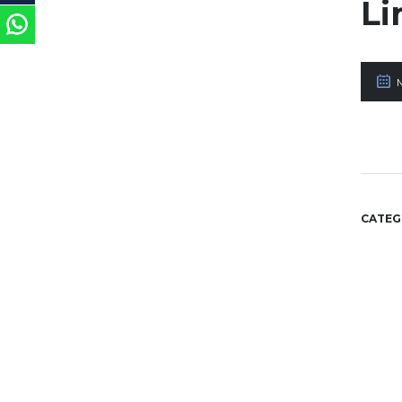
Li
CATEG