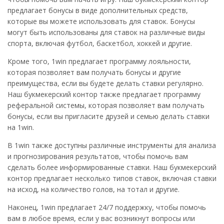
предлагает бонусы в виде дополнительных средств,
которые вы можете использовать для ставок. Бонусы
могут быть использованы для ставок на различные виды
спорта, включая футбол, баскетбол, хоккей и другие.
Кроме того, 1win предлагает программу лояльности,
которая позволяет вам получать бонусы и другие
преимущества, если вы будете делать ставки регулярно.
Наш букмекерский контор также предлагает программу
реферальной системы, которая позволяет вам получать
бонусы, если вы пригласите друзей и семью делать ставки
на 1win.
В 1win также доступны различные инструменты для анализа
и прогнозирования результатов, чтобы помочь вам
сделать более информированные ставки. Наш букмекерский
контор предлагает несколько типов ставок, включая ставки
на исход, на количество голов, на тотал и другие.
Наконец, 1win предлагает 24/7 поддержку, чтобы помочь
вам в любое время, если у вас возникнут вопросы или