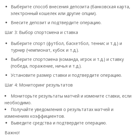
Выберите способ внесения депозита (банковская карта,
электронный кошелек или другие опции).
Внесите депозит и подтвердите операцию.
Шаг 3: Выбор спортсмена и ставка
Выберите спорт (футбол, баскетбол, теннис и т.д.) и
турнир (чемпионат, кубок и т.д.).
Выберите спортсмена (команда, игрок и т.д.) и ставку
(победа, поражение, ничья и т.д.).
Установите размер ставки и подтвердите операцию.
Шаг 4: Мониторинг результатов
Мониторьте результаты матчей и измените ставки, если
необходимо.
Получайте уведомления о результатах матчей и
изменениях коэффициентов.
Выведите средства и подтвердите операцию.
Важно!