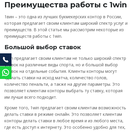
Преимущества работы с 1win
1вин – это одна из лучших букмекерских контор в России,
которая предлагает своим клиентам широкий спектр услуг и
преимуществ. В этой статье мы рассмотрим некоторые из
преимуществ работы с 1win.
Большой выбор ставок
1win предлагает своим клиентам не только широкий спектр
ставок на различные виды спорта, но и большой выбор
ставок на отдельные события. Клиенты конторы могут
сделать ставки на исход матча, количество голов,
количество пенальти, а также на другие параметры. Это
позволяет клиентам конторы выбрать ту ставку, которая
им лучше всего подходит.
Кроме того, 1win предлагает своим клиентам возможность
делать ставки в режиме онлайн. Это позволяет клиентам
конторы делать ставки в любое время и из любого места,
где есть доступ к интернету. Это особенно удобно для тех,