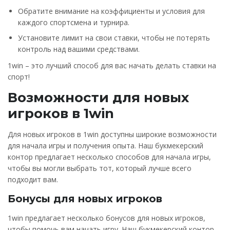
Обратите внимание на коэффициенты и условия для
каждого спортсмена и турнира.
Установите лимит на свои ставки, чтобы не потерять
контроль над вашими средствами.
1win – это лучший способ для вас начать делать ставки на
спорт!
Возможности для новых
игроков в 1win
Для новых игроков в 1win доступны широкие возможности
для начала игры и получения опыта. Наш букмекерский
контор предлагает несколько способов для начала игры,
чтобы вы могли выбрать тот, который лучше всего
подходит вам.
Бонусы для новых игроков
1win предлагает несколько бонусов для новых игроков,
чтобы помочь вам начать игру. Наш букмекерский контор