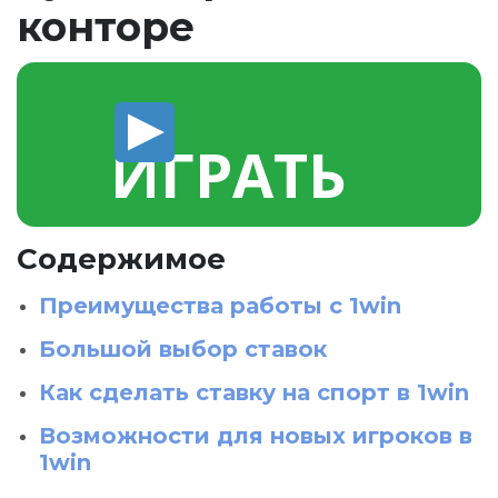
конторе
ИГРАТЬ
Содержимое
Преимущества работы с 1win
Большой выбор ставок
Как сделать ставку на спорт в 1win
Возможности для новых игроков в
1win