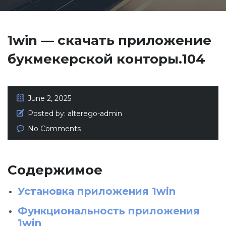
1win — скачать приложение
букмекерской конторы.104
June 2, 2025
Posted by:
alterego-admin
No Comments
Содержимое
Установка приложения 1win
Функциональность приложения
1win