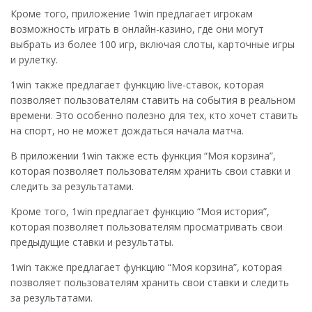
Кроме того, приложение 1win предлагает игрокам
возможность играть в онлайн-казино, где они могут
выбрать из более 100 игр, включая слоты, карточные игры
и рулетку.
1win также предлагает функцию live-ставок, которая
позволяет пользователям ставить на события в реальном
времени. Это особенно полезно для тех, кто хочет ставить
на спорт, но не может дождаться начала матча.
В приложении 1win также есть функция “Моя корзина”,
которая позволяет пользователям хранить свои ставки и
следить за результатами.
Кроме того, 1win предлагает функцию “Моя история”,
которая позволяет пользователям просматривать свои
предыдущие ставки и результаты.
1win также предлагает функцию “Моя корзина”, которая
позволяет пользователям хранить свои ставки и следить
за результатами.