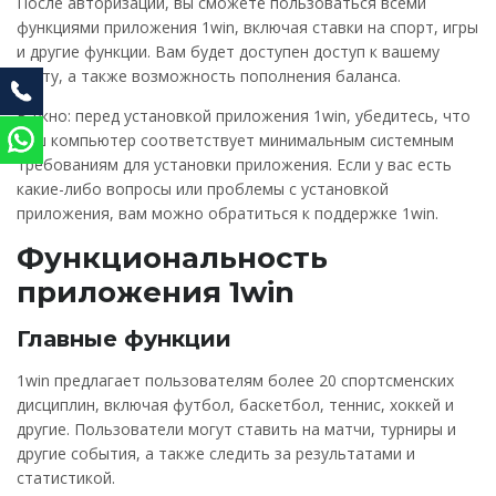
После авторизации, вы сможете пользоваться всеми
функциями приложения 1win, включая ставки на спорт, игры
и другие функции. Вам будет доступен доступ к вашему
счету, а также возможность пополнения баланса.
Важно: перед установкой приложения 1win, убедитесь, что
ваш компьютер соответствует минимальным системным
требованиям для установки приложения. Если у вас есть
какие-либо вопросы или проблемы с установкой
приложения, вам можно обратиться к поддержке 1win.
Функциональность
приложения 1win
Главные функции
1win предлагает пользователям более 20 спортсменских
дисциплин, включая футбол, баскетбол, теннис, хоккей и
другие. Пользователи могут ставить на матчи, турниры и
другие события, а также следить за результатами и
статистикой.