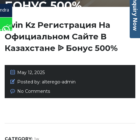
Enquiry Now
БОНУС 500%
1win Kz Регистрация На
Call
7741555
Официальном Сайте В
Казахстане ᐉ Бонус 500%
May 12, 2025
Posted by:
alterego-admin
No Comments
CATEGORY:
1w