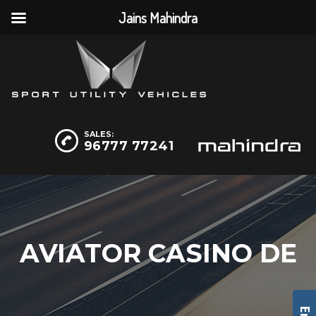
Jains Mahindra
SALES:
96777 77241
AVIATOR CASINO DE