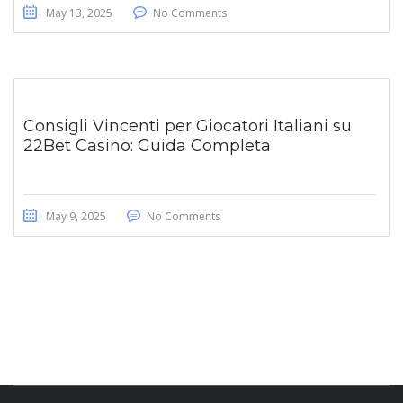
May 13, 2025
No Comments
Consigli Vincenti per Giocatori Italiani su
22Bet Casino: Guida Completa
May 9, 2025
No Comments