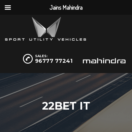
Jains Mahindra
SALES:
96777 77241
22BET IT